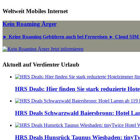
Weltweit Mobiles Internet
Kein Roaming Ärger
► Keine Roaming Gebühren auch bei Fernreisen ► Cloud SIM
Jetzt informieren
Aktuell auf Verdienter Urlaub
HRS Deals: Hier finden Sie stark reduzierte Hot
HRS Deals Schwarzwald Baiersbronn: Hotel L
HRS Deals Hunsrück Taunus Wiesbaden: tinyTw