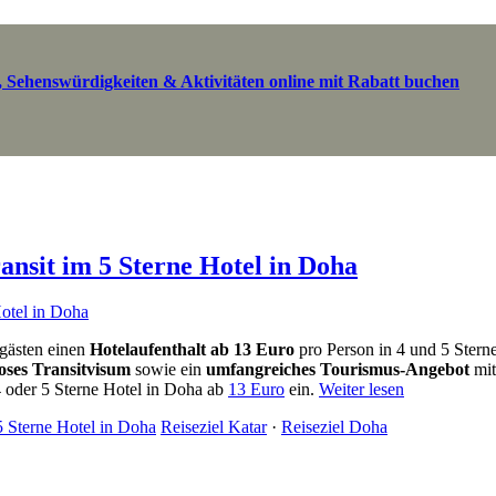
 Sehenswürdigkeiten & Aktivitäten online mit Rabatt buchen
nsit im 5 Sterne Hotel in Doha
ggästen einen
Hotelaufenthalt ab 13 Euro
pro Person in 4 und 5 Stern
oses Transitvisum
sowie ein
umfangreiches Tourismus-Angebot
mit
 oder 5 Sterne Hotel in Doha ab
13 Euro
ein.
Weiter lesen
 Sterne Hotel in Doha
Reiseziel Katar
·
Reiseziel Doha