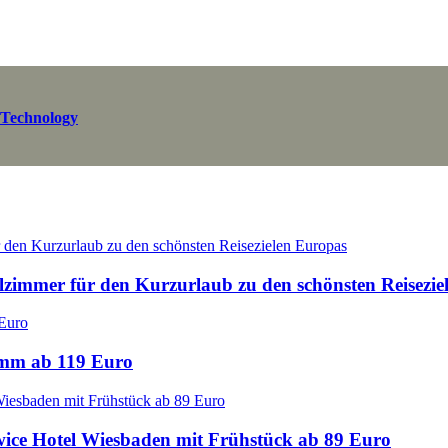
 Technology
elzimmer für den Kurzurlaub zu den schönsten Reisezi
amm ab 119 Euro
ice Hotel Wiesbaden mit Frühstück ab 89 Euro