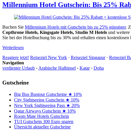
Allan
Millennium Hotel Gutschein: Bis 25% Raba
Buchen Sie
Millennium Hotels mit Gutschein bis zu 25% günstiger
. 
Copthrone Hotels, Kingsgate Hotels, Studio M Hotels
und weitere
Sie bei der Hotelbuchung bis zu 30% und erhalten einen kostenlosen
Weiterlesen
Reagiere jetzt!
Reiseziel New York
·
Reiseziel Singapur
·
Reiseziel 
Navigation
verdienter Urlaub
›
Arabische Halbinsel
›
Katar
›
Doha
Gutscheine
Big Bus Bustour Gutscheine ★ 10%
City Sightseeing Gutschein ★ 10%
New York Sightseeing Pass ★ 20%
Qatar Airways Gutschein ★ 10%
Room Mate Hotels Gutschein
TUI Gutschein 300 Euro sparen
Übersicht aktueller Gutscheine