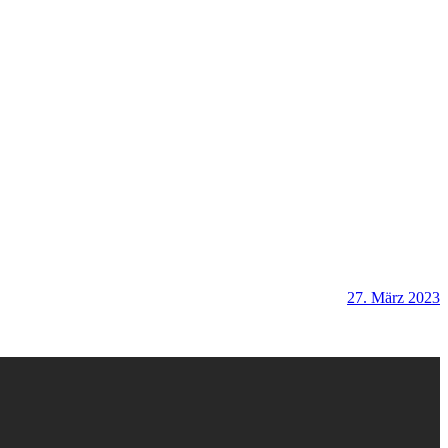
27. März 2023
b
S
A