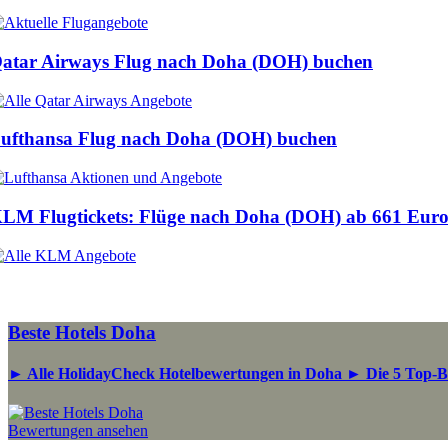
atar Airways Flug nach Doha (DOH) buchen
ufthansa Flug nach Doha (DOH) buchen
LM Flugtickets: Flüge nach Doha (DOH) ab
661 Eur
Beste Hotels Doha
► Alle HolidayCheck Hotelbewertungen in Doha ► Die 5 Top-Be
Bewertungen ansehen