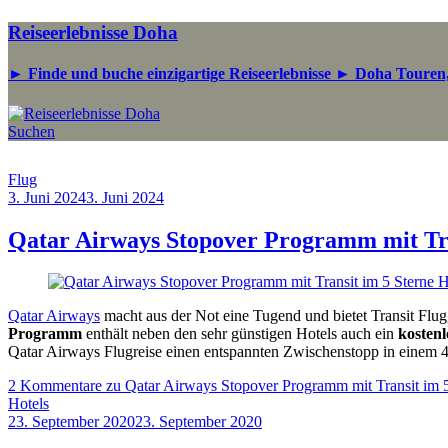
Reiseerlebnisse Doha
► Finde und buche einzigartige Reiseerlebnisse ► Doha Touren,
Suchen
Flug
3. Juni 2024
3. Juni 2024
by
Sebastian
Allan
Qatar Airways Stopover Programm mit Tra
Qatar Airways
macht aus der Not eine Tugend und bietet Transit Flu
Programm
enthält neben den sehr günstigen Hotels auch ein
kostenl
Qatar Airways Flugreise einen entspannten Zwischenstopp in einem 4
2 Kommentare
zu Qatar Airways Stopover Programm mit Transit im 5
Hotels
23. September 2020
23. September 2020
by
Sebastian