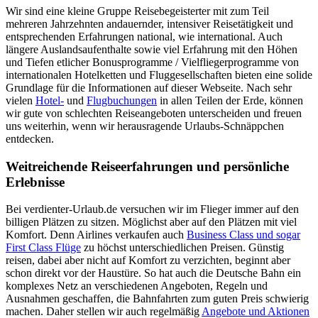
Wir sind eine kleine Gruppe Reisebegeisterter mit zum Teil
mehreren Jahrzehnten andauernder, intensiver Reisetätigkeit und
entsprechenden Erfahrungen national, wie international. Auch
längere Auslandsaufenthalte sowie viel Erfahrung mit den Höhen
und Tiefen etlicher Bonusprogramme / Vielfliegerprogramme von
internationalen Hotelketten und Fluggesellschaften bieten eine solide
Grundlage für die Informationen auf dieser Webseite. Nach sehr
vielen
Hotel-
und
Flugbuchungen
in allen Teilen der Erde, können
wir gute von schlechten Reiseangeboten unterscheiden und freuen
uns weiterhin, wenn wir herausragende Urlaubs-Schnäppchen
entdecken.
Weitreichende Reiseerfahrungen und persönliche
Erlebnisse
Bei verdienter-Urlaub.de versuchen wir im Flieger immer auf den
billigen Plätzen zu sitzen. Möglichst aber auf den Plätzen mit viel
Komfort. Denn Airlines verkaufen auch
Business Class und sogar
First Class Flüge
zu höchst unterschiedlichen Preisen. Günstig
reisen, dabei aber nicht auf Komfort zu verzichten, beginnt aber
schon direkt vor der Haustüre. So hat auch die Deutsche Bahn ein
komplexes Netz an verschiedenen Angeboten, Regeln und
Ausnahmen geschaffen, die Bahnfahrten zum guten Preis schwierig
machen. Daher stellen wir auch regelmäßig
Angebote und Aktionen