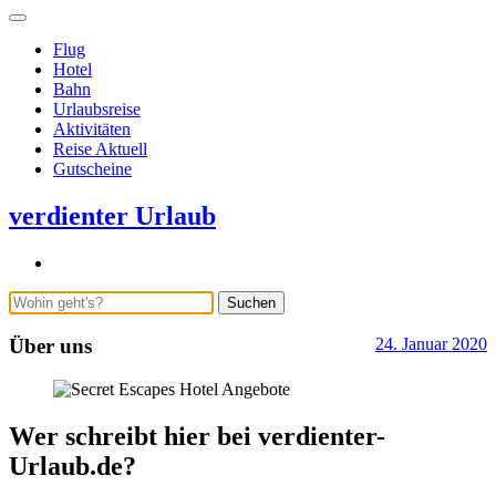
Flug
Hotel
Bahn
Urlaubsreise
Aktivitäten
Reise Aktuell
Gutscheine
verdienter Urlaub
Suchen
Über uns
24. Januar 2020
b
S
A
Wer schreibt hier bei verdienter-
Urlaub.de?