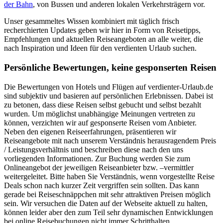
der Bahn
, von Bussen und anderen lokalen Verkehrsträgern vor.
Unser gesammeltes Wissen kombiniert mit täglich frisch
recherchierten Updates geben wir hier in Form von Reisetipps,
Empfehlungen und aktuellen Reiseangeboten an alle weiter, die
nach Inspiration und Ideen für den verdienten Urlaub suchen.
Persönliche Bewertungen, keine gesponserten Reisen
Die Bewertungen von Hotels und Flügen auf verdienter-Urlaub.de
sind subjektiv und basieren auf persönlichen Erlebnissen. Dabei ist
zu betonen, dass diese Reisen selbst gebucht und selbst bezahlt
wurden. Um möglichst unabhängige Meinungen vertreten zu
können, verzichten wir auf gesponserte Reisen vom Anbieter.
Neben den eigenen Reiseerfahrungen, präsentieren wir
Reiseangebote mit nach unserem Verständnis herausragendem Preis
/ Leistungsverhältnis und beschreiben diese nach den uns
vorliegenden Informationen. Zur Buchung werden Sie zum
Onlineangebot der jeweiligen Reiseanbieter bzw. –vermittler
weitergeleitet. Bitte haben Sie Verständnis, wenn vorgestellte Reise
Deals schon nach kurzer Zeit vergriffen sein sollten. Das kann
gerade bei Reiseschnäppchen mit sehr attraktiven Preisen möglich
sein. Wir versuchen die Daten auf der Webseite aktuell zu halten,
können leider aber den zum Teil sehr dynamischen Entwicklungen
bei online Reisebuchungen nicht immer Schritthalten.