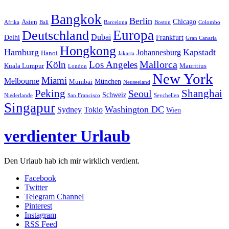
Bangkok
Berlin
Chicago
Asien
Afrika
Bali
Barcelona
Boston
Colombo
Europa
Deutschland
Dubai
Delhi
Frankfurt
Gran Canaria
Hongkong
Hamburg
Kapstadt
Johannesburg
Hanoi
Jakarta
Mallorca
Köln
Los Angeles
Kuala Lumpur
Mauritius
London
New York
Miami
Melbourne
München
Mumbai
Neuseeland
Peking
Shanghai
Seoul
Schweiz
Niederlande
San Francisco
Seychellen
Singapur
Washington DC
Sydney
Tokio
Wien
verdienter Urlaub
Den Urlaub hab ich mir wirklich verdient.
Facebook
Twitter
Telegram Channel
Pinterest
Instagram
RSS Feed