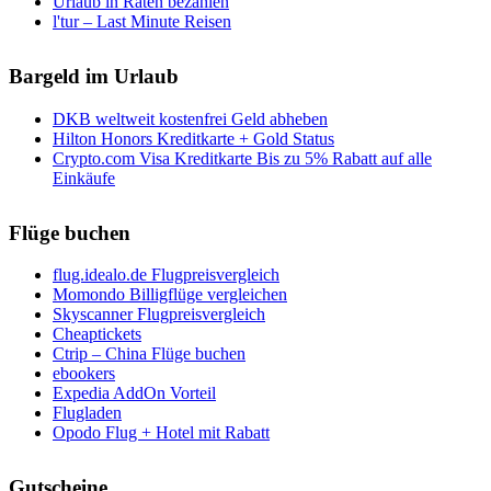
Urlaub in Raten bezahlen
l'tur – Last Minute Reisen
Bargeld im Urlaub
DKB weltweit kostenfrei Geld abheben
Hilton Honors Kreditkarte + Gold Status
Crypto.com Visa Kreditkarte Bis zu 5% Rabatt auf alle
Einkäufe
Flüge buchen
flug.idealo.de Flugpreisvergleich
Momondo Billigflüge vergleichen
Skyscanner Flugpreisvergleich
Cheaptickets
Ctrip – China Flüge buchen
ebookers
Expedia AddOn Vorteil
Flugladen
Opodo Flug + Hotel mit Rabatt
Gutscheine