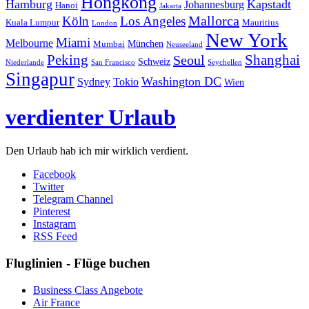
Hongkong
Hamburg
Kapstadt
Johannesburg
Hanoi
Jakarta
Mallorca
Köln
Los Angeles
Kuala Lumpur
Mauritius
London
New York
Miami
Melbourne
München
Mumbai
Neuseeland
Peking
Shanghai
Seoul
Schweiz
Niederlande
San Francisco
Seychellen
Singapur
Washington DC
Sydney
Tokio
Wien
verdienter Urlaub
Den Urlaub hab ich mir wirklich verdient.
Facebook
Twitter
Telegram Channel
Pinterest
Instagram
RSS Feed
Fluglinien - Flüge buchen
Business Class Angebote
Air France