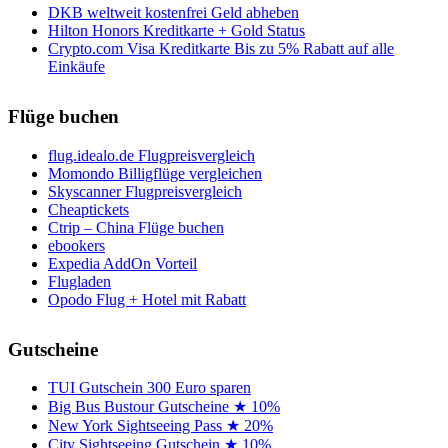
DKB weltweit kostenfrei Geld abheben
Hilton Honors Kreditkarte + Gold Status
Crypto.com Visa Kreditkarte Bis zu 5% Rabatt auf alle
Einkäufe
Flüge buchen
flug.idealo.de Flugpreisvergleich
Momondo Billigflüge vergleichen
Skyscanner Flugpreisvergleich
Cheaptickets
Ctrip – China Flüge buchen
ebookers
Expedia AddOn Vorteil
Flugladen
Opodo Flug + Hotel mit Rabatt
Gutscheine
TUI Gutschein 300 Euro sparen
Big Bus Bustour Gutscheine ★ 10%
New York Sightseeing Pass ★ 20%
City Sightseeing Gutschein ★ 10%