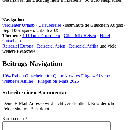
Gesamtwert der Buchung muss mindestens 450 Euro entsprechen.
Navigation
verdienter Urlaub
›
Urlaubsreise
›
lastminute.de Gutschein August /
Sept 100€ sparen, Urlaub 2025
Themen
·
1 Urlaubs Gutschein
·
Click Mix Reisen
·
Hotel
Gutschein
Reiseziel Europa
·
Reiseziel Asien
·
Reiseziel Afrika
und viele
weitere Reiseziele.
Beitrags-Navigation
10% Rabatt Gutscheine für Qatar Airways Flüge – Skytrax
weltbeste Airline – Fliegen bis März 2026
Schreibe einen Kommentar
Deine E-Mail-Adresse wird nicht veröffentlicht.
Erforderliche
Felder sind mit
*
markiert
Kommentar
*