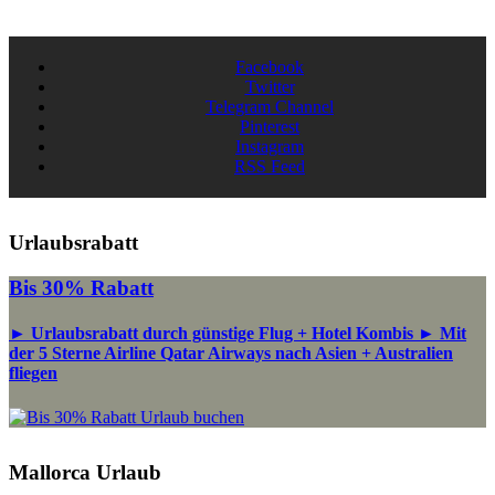
Facebook
Twitter
Telegram Channel
Pinterest
Instagram
RSS Feed
Urlaubsrabatt
Bis 30% Rabatt
► Urlaubsrabatt durch günstige Flug + Hotel Kombis ► Mit
der 5 Sterne Airline Qatar Airways nach Asien + Australien
fliegen
Urlaub buchen
Mallorca Urlaub