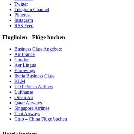
Twitter
Telegram Channel
Pinterest
Instagram
RSS Feed
Fluglinien - Flüge buchen
Business Class Angebote
Air France
Condor
Aer Lingus
Eurowings
Iberia Business Class
KLM
LOT Polish Airlines
Lufthansa
Oman Air
Qatar Airways
Singapore Airlines
Thai Airways
Ctrip – China Flüge buchen
Hotels buchen