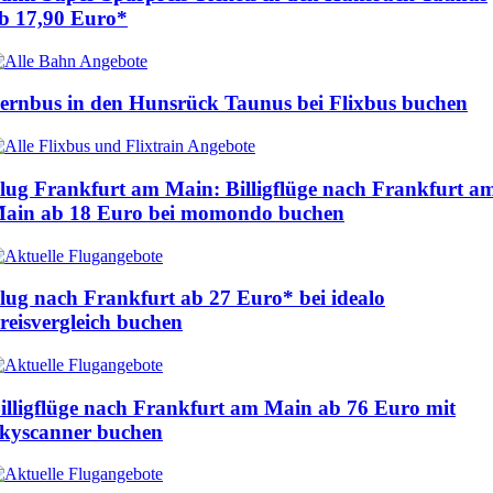
ab
17,90 Euro
*
ernbus in den Hunsrück Taunus bei Flixbus buchen
lug Frankfurt am Main: Billigflüge nach Frankfurt a
ain ab
18 Euro
bei momondo buchen
lug nach Frankfurt ab
27 Euro
* bei idealo
reisvergleich buchen
illigflüge nach Frankfurt am Main ab
76 Euro
mit
kyscanner buchen