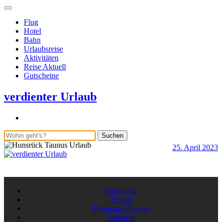
Flug
Hotel
Bahn
Urlaubsreise
Aktivitäten
Reise Aktuell
Gutscheine
verdienter Urlaub
Suchen
25. April 2023
b
S
A
Facebook
Twitter
Telegram Channel
Pinterest