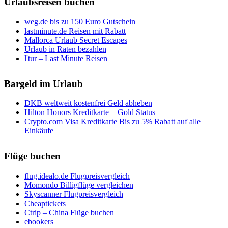
Urlaubsreisen buchen
weg.de bis zu 150 Euro Gutschein
lastminute.de Reisen mit Rabatt
Mallorca Urlaub Secret Escapes
Urlaub in Raten bezahlen
l'tur – Last Minute Reisen
Bargeld im Urlaub
DKB weltweit kostenfrei Geld abheben
Hilton Honors Kreditkarte + Gold Status
Crypto.com Visa Kreditkarte Bis zu 5% Rabatt auf alle
Einkäufe
Flüge buchen
flug.idealo.de Flugpreisvergleich
Momondo Billigflüge vergleichen
Skyscanner Flugpreisvergleich
Cheaptickets
Ctrip – China Flüge buchen
ebookers