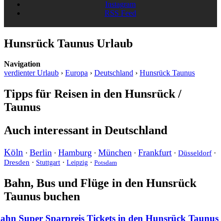
Instagram
RSS Feed
Hunsrück Taunus Urlaub
Navigation
verdienter Urlaub
›
Europa
›
Deutschland
›
Hunsrück Taunus
Tipps für Reisen in den Hunsrück /
Taunus
Auch interessant in Deutschland
Köln
Berlin
Hamburg
München
Frankfurt
·
·
·
·
·
·
Düsseldorf
·
·
·
Dresden
Stuttgart
Leipzig
Potsdam
Bahn, Bus und Flüge in den Hunsrück
Taunus buchen
ahn Super Sparpreis Tickets in den Hunsrück Taunus