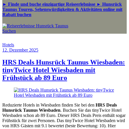
► Finde und buche einzigartige Reiseerlebnisse ► Hunsrück
Taunus Touren, Sehenswürdigkeiten & Aktivitäten online mit
Rabatt buchen
Suchen
Hotels
12. Dezember 2025
by
Sebastian
Allan
HRS Deals Hunsrück Taunus Wiesbaden:
tinyTwice Hotel Wiesbaden mit
Frühstück ab 89 Euro
Reduzierte Hotels in Wiesbaden finden Sie bei den
HRS Deals
Hunsrück Taunus Wiesbaden
. Buchen Sie das tinyTwice Hotel
Wiesbaden schon ab 89 Euro. Dieser HRS Deals Preis enthält sogar
Frühstück für zwei Personen. Das tinyTwice Hotel Wiesbaden wird
von HRS Gästen mit 9.1 bewertet (beste Bewertung: 10). Hier