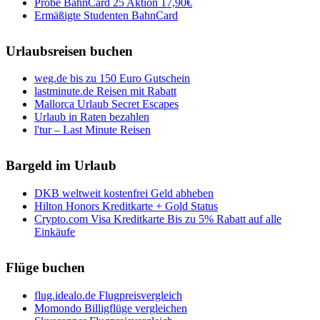
Probe BahnCard 25 Aktion 17,90€
Ermäßigte Studenten BahnCard
Urlaubsreisen buchen
weg.de bis zu 150 Euro Gutschein
lastminute.de Reisen mit Rabatt
Mallorca Urlaub Secret Escapes
Urlaub in Raten bezahlen
l'tur – Last Minute Reisen
Bargeld im Urlaub
DKB weltweit kostenfrei Geld abheben
Hilton Honors Kreditkarte + Gold Status
Crypto.com Visa Kreditkarte Bis zu 5% Rabatt auf alle
Einkäufe
Flüge buchen
flug.idealo.de Flugpreisvergleich
Momondo Billigflüge vergleichen