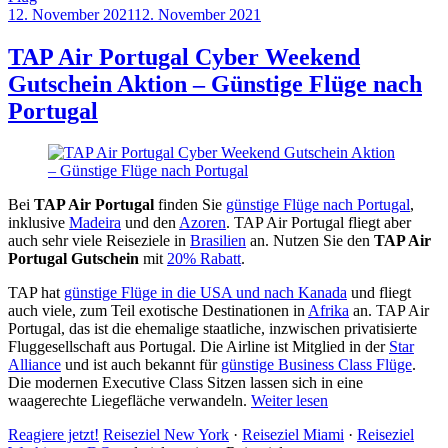
12. November 2021
12. November 2021
by
Sebastian
Allan
TAP Air Portugal Cyber Weekend
Gutschein Aktion – Günstige Flüge nach
Portugal
Bei
TAP Air Portugal
finden Sie
günstige Flüge nach Portugal
,
inklusive
Madeira
und den
Azoren
. TAP Air Portugal fliegt aber
auch sehr viele Reiseziele in
Brasilien
an. Nutzen Sie den
TAP Air
Portugal Gutschein
mit
20% Rabatt
.
TAP hat
günstige Flüge in die USA und nach Kanada
und fliegt
auch viele, zum Teil exotische Destinationen in
Afrika
an. TAP Air
Portugal, das ist die ehemalige staatliche, inzwischen privatisierte
Fluggesellschaft aus Portugal. Die Airline ist Mitglied in der
Star
Alliance
und ist auch bekannt für
günstige Business Class Flüge
.
Die modernen Executive Class Sitzen lassen sich in eine
waagerechte Liegefläche verwandeln.
Weiter lesen
Reagiere jetzt!
Reiseziel New York
·
Reiseziel Miami
·
Reiseziel