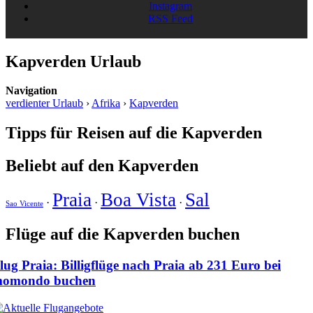
Instagram
RSS Feed
Kapverden Urlaub
Navigation
verdienter Urlaub
›
Afrika
›
Kapverden
Tipps für Reisen auf die Kapverden
Beliebt auf den Kapverden
Praia
Boa Vista
Sal
·
·
·
Sao Vicente
Flüge auf die Kapverden buchen
lug Praia: Billigflüge nach Praia ab
231 Euro
bei
omondo buchen