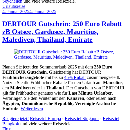
Seychellen
und viele weitere Reiseziele.
Urlaubsreise
4. Januar 2025
4. Januar 2025
by
Sebastian
Allan
DERTOUR Gutschein: 250 Euro Rabatt
zB Ostsee, Gardasee, Mauritius,
Malediven, Thailand, Emirate
Planen Sie jetzt den Sommerurlaub 2025 mit dem
250 Euro
DERTOUR Gutschein
. Gleichzeitig hat DERTOUR
Frühbucherangebote
mit bis zu
45% Rabatt
zusammengestellt.
Nutzen Sie die Frühbucher Rabatte für den Urlaub auf
Mauritius
,
den
Malediven
oder in
Thailand
. Der Gutschein von DERTOUR
gilt für Frühbucher genauso wie für
Last Minute Urlauber
.
Verbringen Sie den Winter auf den
Kanaren
, oder reisen nach
Ägypten, Dominikanische Republik, Vereinigte Arabische
Emirate
.
Weiter lesen
Reagiere jetzt!
Reiseziel Europa
·
Reiseziel Singapur
·
Reiseziel
Bangkok
und viele weitere Reiseziele.
Flug