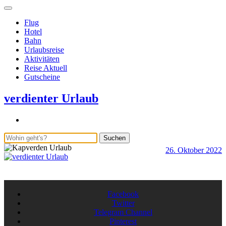
Flug
Hotel
Bahn
Urlaubsreise
Aktivitäten
Reise Aktuell
Gutscheine
verdienter Urlaub
Suchen
26. Oktober 2022
b
S
A
Facebook
Twitter
Telegram Channel
Pinterest