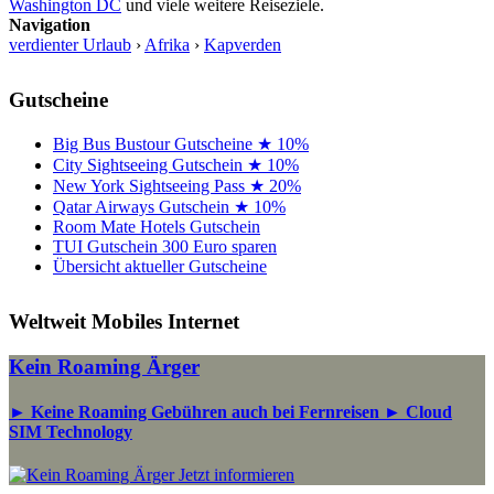
Washington DC
und viele weitere Reiseziele.
Navigation
verdienter Urlaub
›
Afrika
›
Kapverden
Gutscheine
Big Bus Bustour Gutscheine ★ 10%
City Sightseeing Gutschein ★ 10%
New York Sightseeing Pass ★ 20%
Qatar Airways Gutschein ★ 10%
Room Mate Hotels Gutschein
TUI Gutschein 300 Euro sparen
Übersicht aktueller Gutscheine
Weltweit Mobiles Internet
Kein Roaming Ärger
► Keine Roaming Gebühren auch bei Fernreisen ► Cloud
SIM Technology
Jetzt informieren