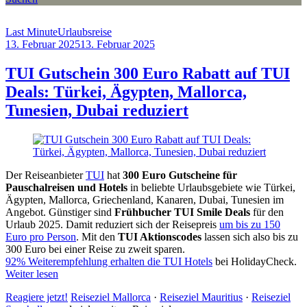
Last Minute
Urlaubsreise
13. Februar 2025
13. Februar 2025
by
Sebastian
Allan
TUI Gutschein 300 Euro Rabatt auf TUI
Deals: Türkei, Ägypten, Mallorca,
Tunesien, Dubai reduziert
Der Reiseanbieter
TUI
hat
300 Euro Gutscheine für
Pauschalreisen und Hotels
in beliebte Urlaubsgebiete wie Türkei,
Ägypten, Mallorca, Griechenland, Kanaren, Dubai, Tunesien im
Angebot. Günstiger sind
Frühbucher TUI Smile Deals
für den
Urlaub 2025. Damit reduziert sich der Reisepreis
um bis zu 150
Euro pro Person
. Mit den
TUI Aktionscodes
lassen sich also bis zu
300 Euro bei einer Reise zu zweit sparen.
92% Weiterempfehlung erhalten die TUI Hotels
bei HolidayCheck.
Weiter lesen
Reagiere jetzt!
Reiseziel Mallorca
·
Reiseziel Mauritius
·
Reiseziel