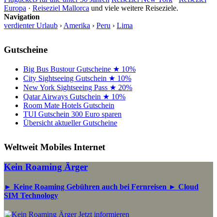
Europa
·
Reiseziel Mallorca
und viele weitere Reiseziele.
Navigation
verdienter Urlaub
›
Amerika
›
Peru
›
Lima
Gutscheine
Big Bus Bustour Gutscheine ★ 10%
City Sightseeing Gutschein ★ 10%
New York Sightseeing Pass ★ 20%
Qatar Airways Gutschein ★ 10%
Room Mate Hotels Gutschein
TUI Gutschein 300 Euro sparen
Übersicht aktueller Gutscheine
Weltweit Mobiles Internet
Kein Roaming Ärger
► Keine Roaming Gebühren auch bei Fernreisen ► Cloud
SIM Technology
Jetzt informieren