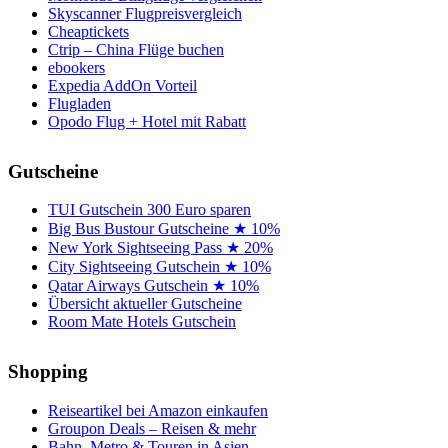
Skyscanner Flugpreisvergleich
Cheaptickets
Ctrip – China Flüge buchen
ebookers
Expedia AddOn Vorteil
Flugladen
Opodo Flug + Hotel mit Rabatt
Gutscheine
TUI Gutschein 300 Euro sparen
Big Bus Bustour Gutscheine ★ 10%
New York Sightseeing Pass ★ 20%
City Sightseeing Gutschein ★ 10%
Qatar Airways Gutschein ★ 10%
Übersicht aktueller Gutscheine
Room Mate Hotels Gutschein
Shopping
Reiseartikel bei Amazon einkaufen
Groupon Deals – Reisen & mehr
Bahn, Metro & Touren in Asien