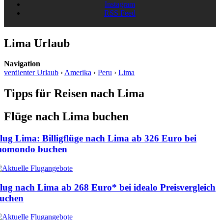
Instagram
RSS Feed
Lima Urlaub
Navigation
verdienter Urlaub
›
Amerika
›
Peru
›
Lima
Tipps für Reisen nach Lima
Flüge nach Lima buchen
lug Lima: Billigflüge nach Lima ab
326 Euro
bei
omondo buchen
lug nach Lima ab
268 Euro
* bei idealo Preisvergleich
uchen