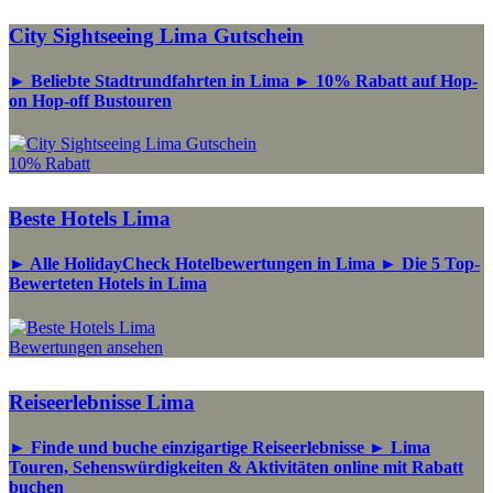
City Sightseeing Lima Gutschein
► Beliebte Stadtrundfahrten in Lima ► 10% Rabatt auf Hop-
on Hop-off Bustouren
10% Rabatt
Beste Hotels Lima
► Alle HolidayCheck Hotelbewertungen in Lima ► Die 5 Top-
Bewerteten Hotels in Lima
Bewertungen ansehen
Reiseerlebnisse Lima
► Finde und buche einzigartige Reiseerlebnisse ► Lima
Touren, Sehenswürdigkeiten & Aktivitäten online mit Rabatt
buchen