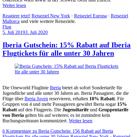
Weiter lesen
Reagiere jetzt!
Reiseziel New York
·
Reiseziel Europa
·
Reiseziel
Mallorca
und viele weitere Reiseziele.
Flug
5. Juli 2019
3. Juli 2020
by
Sebastian
Allan
Iberia Gutschein: 15% Rabatt auf Iberia
Flugtickets für alle unter 30 Jahren
Die Oneworld Fluglinie
Iberia
bietet ab sofort Sondertarife für
Jugendliche und alle unter 30 Jahren an. Iberia Passagiere, die die
Flüge über
Iberia Joven
reservieren, erhalten
10% Rabatt
. Für
Gruppen von 4 und mehr Passagieren gewährt Iberia sogar
15%
Rabatt
auf den Flugpreis. Die
Jugendtarife
und
Gruppentarife
von Iberia
gelten bis auf weiteres; es ist zumindest kein
Buchungszeitraum kommuniziert.
Weiter lesen
6 Kommentare
zu Iberia Gutschein: 156 Rabatt auf Iberia
Flugtickets für alle unter 30 Jahren
Reiseziel New York
·
Reiseziel