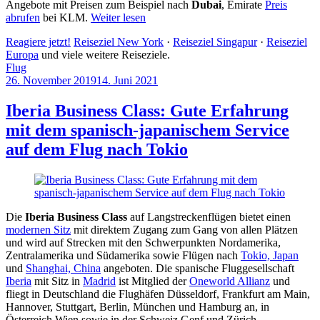
Angebote mit Preisen zum Beispiel nach
Dubai
, Emirate
Preis
abrufen
bei KLM.
Weiter lesen
Reagiere jetzt!
Reiseziel New York
·
Reiseziel Singapur
·
Reiseziel
Europa
und viele weitere Reiseziele.
Flug
26. November 2019
14. Juni 2021
by
Sebastian
Allan
Iberia Business Class: Gute Erfahrung
mit dem spanisch-japanischem Service
auf dem Flug nach Tokio
Die
Iberia Business Class
auf Langstreckenflügen bietet einen
modernen Sitz
mit direktem Zugang zum Gang von allen Plätzen
und wird auf Strecken mit den Schwerpunkten Nordamerika,
Zentralamerika und Südamerika sowie Flügen nach
Tokio, Japan
und
Shanghai, China
angeboten. Die spanische Fluggesellschaft
Iberia
mit Sitz in
Madrid
ist Mitglied der
Oneworld Allianz
und
fliegt in Deutschland die Flughäfen Düsseldorf, Frankfurt am Main,
Hannover, Stuttgart, Berlin, München und Hamburg an, in
Österreich Wien sowie in der Schweiz Genf und Zürich.