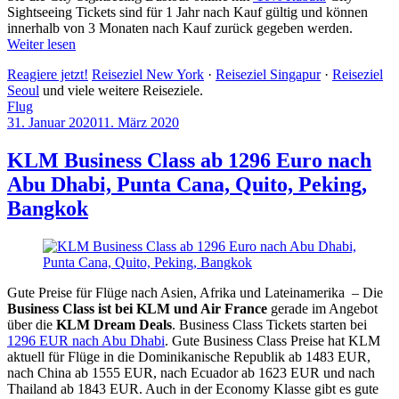
Sightseeing Tickets sind für 1 Jahr nach Kauf gültig und können
innerhalb von 3 Monaten nach Kauf zurück gegeben werden.
Weiter lesen
Reagiere jetzt!
Reiseziel New York
·
Reiseziel Singapur
·
Reiseziel
Seoul
und viele weitere Reiseziele.
Flug
31. Januar 2020
11. März 2020
by
Sebastian
Allan
KLM Business Class ab 1296 Euro nach
Abu Dhabi, Punta Cana, Quito, Peking,
Bangkok
Gute Preise für Flüge nach Asien, Afrika und Lateinamerika – Die
Business Class ist bei KLM und Air France
gerade im Angebot
über die
KLM Dream Deals
. Business Class Tickets starten bei
1296 EUR nach Abu Dhabi
. Gute Business Class Preise hat KLM
aktuell für Flüge in die Dominikanische Republik ab 1483 EUR,
nach China ab 1555 EUR, nach Ecuador ab 1623 EUR und nach
Thailand ab 1843 EUR. Auch in der Economy Klasse gibt es gute