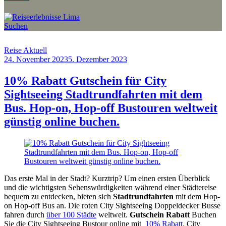
Suchen
Reise Aktuell
24. November 2023
5. Dezember 2023
by
Sebastian
Allan
10% Rabatt Gutschein für City
Sightseeing Stadtrundfahrten mit dem
Bus. Hop-on, Hop-off Bustouren weltweit
günstig online buchen.
Das erste Mal in der Stadt? Kurztrip? Um einen ersten Überblick
und die wichtigsten Sehenswürdigkeiten während einer Städtereise
bequem zu entdecken, bieten sich
Stadtrundfahrten
mit dem Hop-
on Hop-off Bus an. Die roten City Sightseeing Doppeldecker Busse
fahren durch
über 100 Städte
weltweit.
Gutschein Rabatt
Buchen
Sie die City Sightseeing Bustour online mit
10% Rabatt.
City