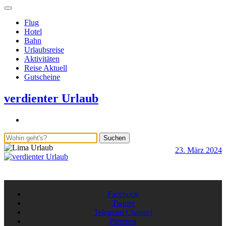
Flug
Hotel
Bahn
Urlaubsreise
Aktivitäten
Reise Aktuell
Gutscheine
verdienter Urlaub
Suchen
23. März 2024
b
S
A
Facebook
Twitter
Telegram Channel
Pinterest