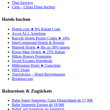
Thai Airways
Ctrip – China Flüge buchen
Hotels buchen
Hotels.com ★ 8% Rabatt Code
Accor ALL Angebote
Barceló Hotels Promo Codes ★ 10%
InterContinental Hotels & Resorts
Marriott Hotels ★ Bis zu 30% sparen
Room Mate Hotels ★ 25% Rabatt
Hilton Honors Promotion
Secret Escapes Hoteldeals
Millennium Hotel ★ Gutschein
HRS Deals
TripAdvisor – Hotel Bewertungen
Booking.com
Bahnreisen & Zugtickets
Bahn Super Sparpreis: Ganz Deutschland ab 17,90€
Bahn Sparpreis Europa ab 18,90€
BahnCard Angebote im Vergleich