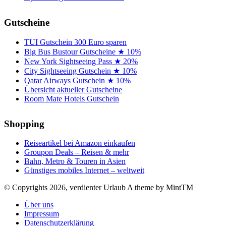
Gutscheine
TUI Gutschein 300 Euro sparen
Big Bus Bustour Gutscheine ★ 10%
New York Sightseeing Pass ★ 20%
City Sightseeing Gutschein ★ 10%
Qatar Airways Gutschein ★ 10%
Übersicht aktueller Gutscheine
Room Mate Hotels Gutschein
Shopping
Reiseartikel bei Amazon einkaufen
Groupon Deals – Reisen & mehr
Bahn, Metro & Touren in Asien
Günstiges mobiles Internet – weltweit
© Copyrights 2026, verdienter Urlaub
A theme by MintTM
Über uns
Impressum
Datenschutzerklärung