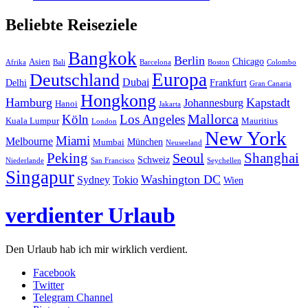
Beliebte Reiseziele
Bangkok
Berlin
Chicago
Asien
Afrika
Bali
Barcelona
Boston
Colombo
Europa
Deutschland
Dubai
Delhi
Frankfurt
Gran Canaria
Hongkong
Hamburg
Kapstadt
Johannesburg
Hanoi
Jakarta
Mallorca
Köln
Los Angeles
Kuala Lumpur
Mauritius
London
New York
Miami
Melbourne
München
Mumbai
Neuseeland
Peking
Shanghai
Seoul
Schweiz
Niederlande
San Francisco
Seychellen
Singapur
Washington DC
Sydney
Tokio
Wien
verdienter Urlaub
Den Urlaub hab ich mir wirklich verdient.
Facebook
Twitter
Telegram Channel