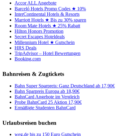
Accor ALL Angebote
Barceló Hotels Promo Codes ★ 10%
InterContinental Hotels & Resorts
Marriott Hotels ★ Bis zu 30% sparen
Room Mate Hotels ★ 25% Rabatt
Hilton Honors Promotion
Secret Escapes Hoteldeals
Millennium Hotel ★ Gutschein
HRS Deals
TripAdvisor – Hotel Bewertungen
Booking.com
Bahnreisen & Zugtickets
Bahn Super Sparpreis: Ganz Deutschland ab 17,90€
Bahn Sparpreis Europa ab 18,90€
BahnCard Angebote im Vergleich
Probe BahnCard 25 Aktion 17,90€
Ermäßigte Studenten BahnCard
Urlaubsreisen buchen
weg.de bis zu 150 Euro Gutschein