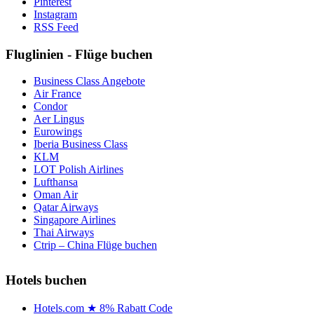
Pinterest
Instagram
RSS Feed
Fluglinien - Flüge buchen
Business Class Angebote
Air France
Condor
Aer Lingus
Eurowings
Iberia Business Class
KLM
LOT Polish Airlines
Lufthansa
Oman Air
Qatar Airways
Singapore Airlines
Thai Airways
Ctrip – China Flüge buchen
Hotels buchen
Hotels.com ★ 8% Rabatt Code