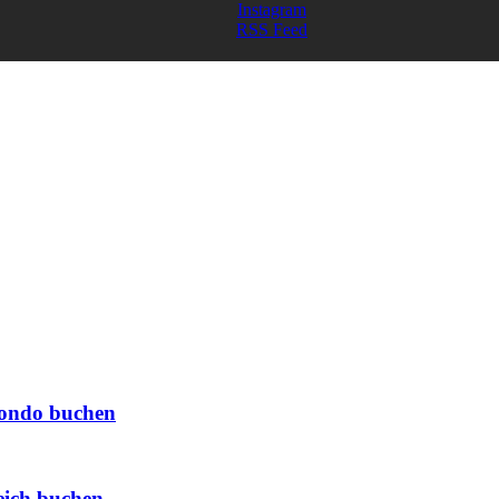
Instagram
RSS Feed
ondo buchen
leich buchen