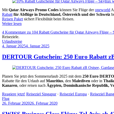
Mit
Qatar Airways Promo Codes
können Sie Flüge der
oneworld
Ai
Rabatt
für Abflüge in Deutschland, Österreich und der Schweiz
bu
Reisen Paket
sichert Flexibilität beim Reisen.
Weiter lesen
4 Kommentare
zu 104 Rabatt Gutscheine für Qatar Airways Flüge – S
Reiseziele.
Urlaubsreise
4. Januar 2025
4. Januar 2025
by
Sebastian
Allan
DERTOUR Gutschein: 250 Euro Rabatt zB O
Planen Sie jetzt den Sommerurlaub 2025 mit dem
250 Euro DERTO
Rabatte für den Urlaub auf
Mauritius
, den
Malediven
oder in
Thail
Kanaren
, oder reisen nach
Ägypten, Dominikanische Republik, Ve
Reagiere jetzt!
Reiseziel Singapur
·
Reiseziel Europa
·
Reiseziel Ban
Flug
26. Februar 2020
26. Februar 2020
by
Sebastian
Allan
SWISS Business Class Flüge: Tel Aviv ab 4