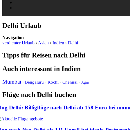
Delhi Urlaub
Navigation
verdienter Urlaub
›
Asien
›
Indien
›
Delhi
Tipps für Reisen nach Delhi
Auch interessant in Indien
Mumbai
·
·
·
·
Bengaluru
Kochi
Chennai
Agra
Flüge nach Delhi buchen
lug Delhi: Billigflüge nach Delhi ab
158 Euro
bei mom
lug nach Neu Delhi ab
221 Euro
* bei idealo Preisverg