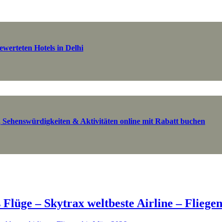
werteten Hotels in Delhi
, Sehenswürdigkeiten & Aktivitäten online mit Rabatt buchen
Flüge – Skytrax weltbeste Airline – Fliege