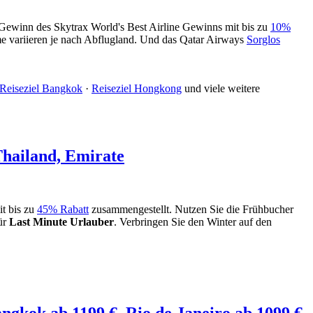
Gewinn des Skytrax World's Best Airline Gewinns mit bis zu
10%
e variieren je nach Abflugland. Und das Qatar Airways
Sorglos
Reiseziel Bangkok
·
Reiseziel Hongkong
und viele weitere
hailand, Emirate
t bis zu
45% Rabatt
zusammengestellt. Nutzen Sie die Frühbucher
ür
Last Minute Urlauber
. Verbringen Sie den Winter auf den
angkok ab 1199 €, Rio de Janeiro ab 1099 €