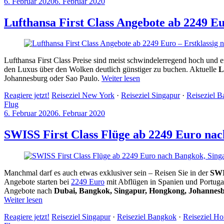
6. Februar 2020
6. Februar 2020
by
Sebastian
Allan
Lufthansa First Class Angebote ab 2249 Eu
Lufthansa First Class Preise sind meist schwindelerregend hoch und 
den Luxus über den Wolken deutlich günstiger zu buchen. Aktuelle
L
Johannesburg oder Sao Paulo.
Weiter lesen
Reagiere jetzt!
Reiseziel New York
·
Reiseziel Singapur
·
Reiseziel 
Flug
6. Februar 2020
6. Februar 2020
by
Sebastian
Allan
SWISS First Class Flüge ab 2249 Euro nac
Manchmal darf es auch etwas exklusiver sein – Reisen Sie in der
SWI
Angebote starten bei
2249 Euro
mit Abflügen in Spanien und Portuga
Angebote nach
Dubai, Bangkok, Singapur, Hongkong, Johannesb
Weiter lesen
Reagiere jetzt!
Reiseziel Singapur
·
Reiseziel Bangkok
·
Reiseziel H