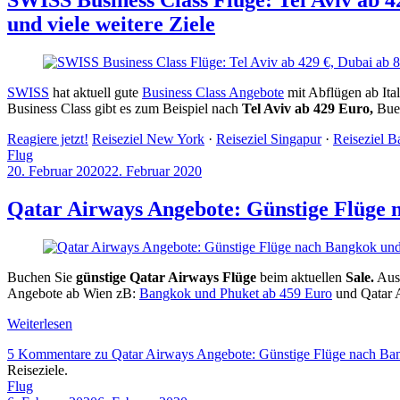
und viele weitere Ziele
SWISS
hat aktuell gute
Business Class Angebote
mit Abflügen ab Ita
Business Class gibt es zum Beispiel nach
Tel Aviv ab 429 Euro,
Buen
Reagiere jetzt!
Reiseziel New York
·
Reiseziel Singapur
·
Reiseziel 
Flug
20. Februar 2020
22. Februar 2020
by
Sebastian
Allan
Qatar Airways Angebote: Günstige Flüge 
Buchen Sie
günstige Qatar Airways Flüge
beim aktuellen
Sale.
Aus 
Angebote ab Wien zB:
Bangkok und Phuket ab 459 Euro
und Qatar 
Weiterlesen
5 Kommentare
zu Qatar Airways Angebote: Günstige Flüge nach Ba
Reiseziele.
Flug