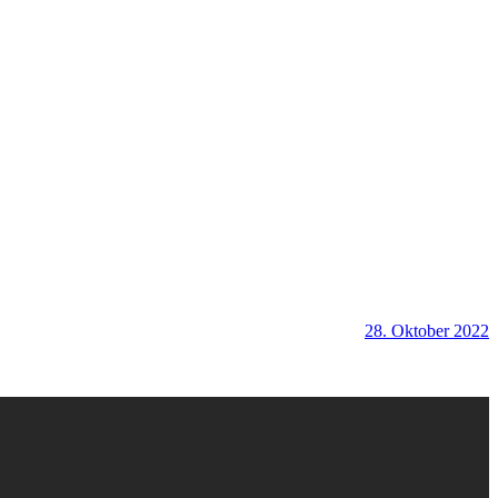
28. Oktober 2022
b
S
A