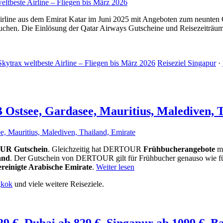
rline aus dem Emirat Katar im Juni 2025 mit Angeboten zum neunten 
chen. Die Einlösung der Qatar Airways Gutscheine und Reisezeiträum
kytrax weltbeste Airline – Fliegen bis März 2026
Reiseziel Singapur
·
stsee, Gardasee, Mauritius, Malediven, T
UR Gutschein
. Gleichzeitig hat DERTOUR
Frühbucherangebote
mi
and
. Der Gutschein von DERTOUR gilt für Frühbucher genauso wie f
reinigte Arabische Emirate
.
Weiter lesen
gkok
und viele weitere Reiseziele.
29 €, Dubai ab 829 €, Singapur ab 1099 €, B