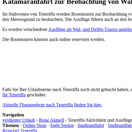
Katamaranfahrt zur Beobachtung von Wal
Im Südwesten von Teneriffa werden Bootstouren zur Beobachtung 
den Meeresgrund zu beobachten. Die Ausflüge führen auch an den 
Es werden verschiedene
Ausflüge als Wal- und Delfin-Touren angebot
Die Bootstouren können auch online reserviert werden.
Falls Sie Ihre Urlaubsreise nach Teneriffa noch nicht gebucht haben,
für Teneriffa
geschaltet.
Aktuelle Flugangebote nach Teneriffa finden Sie hier.
Navigation
verdienter Urlaub
›
Reise Aktuell
›
Teneriffa Aktivitäten und Ausflüg
Themen
·
Online Shop
·
Sight Seeing
·
Stadtrundfahrt
·
Stadtrundfah
Reiseziel Teneriffa