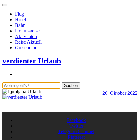
Flug
Hotel
Bahn
Urlaubsreise
Aktivitäten
Reise Aktuell
Gutscheine
verdienter Urlaub
Suchen
26. Oktober 2022
b
S
A
Facebook
Twitter
Telegram Channel
Pinterest