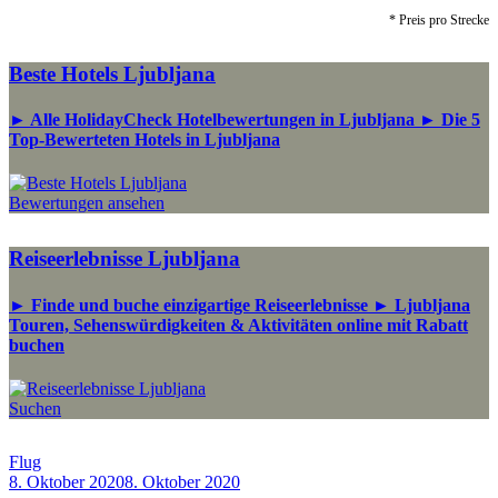
* Preis pro Strecke
Beste Hotels Ljubljana
► Alle HolidayCheck Hotelbewertungen in Ljubljana ► Die 5
Top-Bewerteten Hotels in Ljubljana
Bewertungen ansehen
Reiseerlebnisse Ljubljana
► Finde und buche einzigartige Reiseerlebnisse ► Ljubljana
Touren, Sehenswürdigkeiten & Aktivitäten online mit Rabatt
buchen
Suchen
Flug
8. Oktober 2020
8. Oktober 2020
by