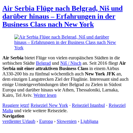
Sebastian
Allan
Air Serbia Flüge nach Belgrad, Niš und
darüber hinaus – Erfahrungen in der
Business Class nach New York
Air Serbia
bietet Flüge von vielen europäischen Städten in die
serbischen Städte
Belgrad
und
Niš / Nisch
an. Seit 2016 fliegt
Air
Serbia mit einer attraktiven Business Class
in einem Airbus
A330-200 bis zu fünfmal wöchentlich auch
New York JFK
an,
dem einzigen Langstrecken Ziel der Fluglinie. Interessant sind auch
einige Umsteigeverbindungen über Belgrad zu Zielen in Südost
Europa und darüber hinaus wie Athen, Thessaloniki, Larnaka,
Kairo, Tel Aviv.
Weiter lesen
Reagiere jetzt!
Reiseziel New York
·
Reiseziel Istanbul
·
Reiseziel
Malta
und viele weitere Reiseziele.
Navigation
verdienter Urlaub
›
Europa
›
Slowenien
›
Ljubljana