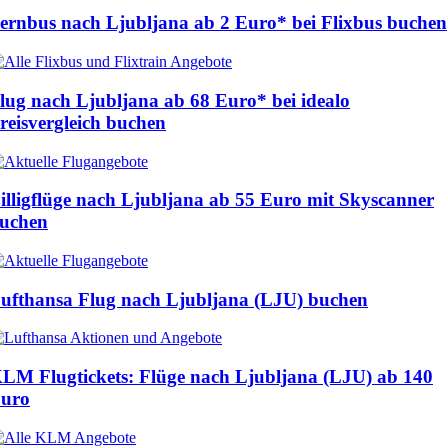
ernbus nach Ljubljana ab
2 Euro*
bei Flixbus buchen
lug nach Ljubljana ab
68 Euro
* bei idealo
reisvergleich buchen
illigflüge nach Ljubljana ab
55 Euro
mit Skyscanner
uchen
ufthansa Flug nach Ljubljana (LJU) buchen
LM Flugtickets: Flüge nach Ljubljana (LJU) ab
140
uro