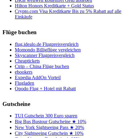
DKB weltweit kostenfrei Geld abheben
Hilton Honors Kreditkarte + Gold Status
Crypto.com Visa Kreditkarte Bis zu 5% Rabatt auf alle
Einkäufe
Flüge buchen
flug.idealo.de Flugpreisvergleich
Momondo Billigflüge vergleichen
Skyscanner Flugpreisvergleich
Cheaptickets
Ctrip – China Flüge buchen
ebookers
Expedia AddOn Vorteil
Flugladen
Opodo Flug + Hotel mit Rabatt
Gutscheine
TUI Gutschein 300 Euro sparen
Big Bus Bustour Gutscheine ★ 10%
New York Sightseeing Pass ★ 20%
City Sightseeing Gutschein ★ 10%