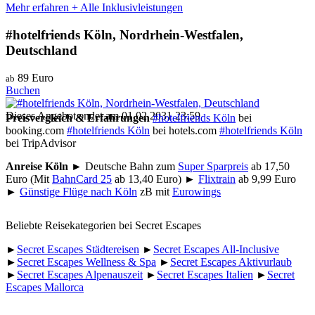
Mehr erfahren + Alle Inklusivleistungen
#hotelfriends Köln, Nordrhein-Westfalen,
Deutschland
89 Euro
ab
Buchen
Dieses Angebot endet am 01.02.2031 23:59
Preisvergleich & Erfahrungen
#hotelfriends Köln
bei
booking.com
#hotelfriends Köln
bei hotels.com
#hotelfriends Köln
bei TripAdvisor
Anreise Köln
► Deutsche Bahn zum
Super Sparpreis
ab 17,50
Euro (Mit
BahnCard 25
ab 13,40 Euro) ►
Flixtrain
ab 9,99 Euro
►
Günstige Flüge nach Köln
zB mit
Eurowings
Beliebte Reisekategorien bei Secret Escapes
►
Secret Escapes Städtereisen
►
Secret Escapes All-Inclusive
►
Secret Escapes Wellness & Spa
►
Secret Escapes Aktivurlaub
►
Secret Escapes Alpenauszeit
►
Secret Escapes Italien
►
Secret
Escapes Mallorca