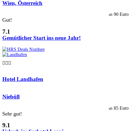
Wien, Österreich
90 Euro
ab
Gut!
7.1
Gemütlicher Start ins neue Jahr!

Hotel Landhafen
Niebüll
85 Euro
ab
Sehr gut!
9.1