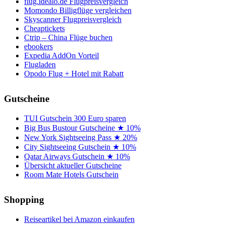
flug.idealo.de Flugpreisvergleich
Momondo Billigflüge vergleichen
Skyscanner Flugpreisvergleich
Cheaptickets
Ctrip – China Flüge buchen
ebookers
Expedia AddOn Vorteil
Flugladen
Opodo Flug + Hotel mit Rabatt
Gutscheine
TUI Gutschein 300 Euro sparen
Big Bus Bustour Gutscheine ★ 10%
New York Sightseeing Pass ★ 20%
City Sightseeing Gutschein ★ 10%
Qatar Airways Gutschein ★ 10%
Übersicht aktueller Gutscheine
Room Mate Hotels Gutschein
Shopping
Reiseartikel bei Amazon einkaufen