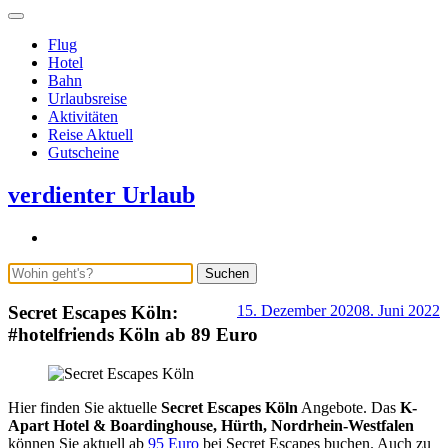
Flug
Hotel
Bahn
Urlaubsreise
Aktivitäten
Reise Aktuell
Gutscheine
verdienter Urlaub
Suchen
Secret Escapes Köln:
15. Dezember 2020
8. Juni 2022
b
S
#hotelfriends Köln ab 89 Euro
A
Hier finden Sie aktuelle
Secret Escapes Köln
Angebote. Das
K-
Apart Hotel & Boardinghouse, Hürth, Nordrhein-Westfalen
können Sie aktuell ab
95 Euro
bei Secret Escapes buchen. Auch zu