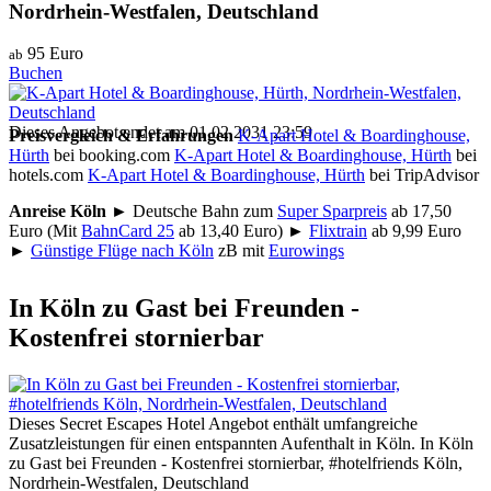
Nordrhein-Westfalen, Deutschland
95 Euro
ab
Buchen
Dieses Angebot endet am 01.02.2031 23:59
Preisvergleich & Erfahrungen
K-Apart Hotel & Boardinghouse,
Hürth
bei booking.com
K-Apart Hotel & Boardinghouse, Hürth
bei
hotels.com
K-Apart Hotel & Boardinghouse, Hürth
bei TripAdvisor
Anreise Köln
► Deutsche Bahn zum
Super Sparpreis
ab 17,50
Euro (Mit
BahnCard 25
ab 13,40 Euro) ►
Flixtrain
ab 9,99 Euro
►
Günstige Flüge nach Köln
zB mit
Eurowings
In Köln zu Gast bei Freunden -
Kostenfrei stornierbar
Dieses Secret Escapes Hotel Angebot enthält umfangreiche
Zusatzleistungen für einen entspannten Aufenthalt in Köln. In Köln
zu Gast bei Freunden - Kostenfrei stornierbar, #hotelfriends Köln,
Nordrhein-Westfalen, Deutschland