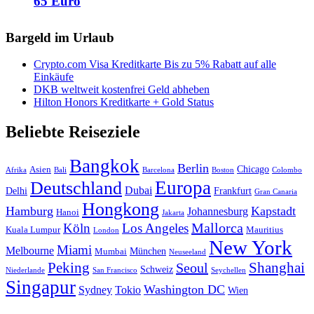
65 Euro
Bargeld im Urlaub
Crypto.com Visa Kreditkarte Bis zu 5% Rabatt auf alle
Einkäufe
DKB weltweit kostenfrei Geld abheben
Hilton Honors Kreditkarte + Gold Status
Beliebte Reiseziele
Bangkok
Berlin
Chicago
Asien
Afrika
Bali
Barcelona
Boston
Colombo
Europa
Deutschland
Dubai
Delhi
Frankfurt
Gran Canaria
Hongkong
Hamburg
Kapstadt
Johannesburg
Hanoi
Jakarta
Mallorca
Köln
Los Angeles
Kuala Lumpur
Mauritius
London
New York
Miami
Melbourne
München
Mumbai
Neuseeland
Peking
Shanghai
Seoul
Schweiz
Niederlande
San Francisco
Seychellen
Singapur
Washington DC
Sydney
Tokio
Wien