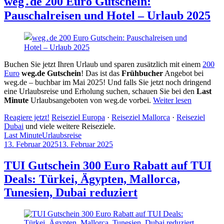
weg․de 200 Euro Gutschein:
Pauschalreisen und Hotel – Urlaub 2025
Buchen Sie jetzt Ihren Urlaub und sparen zusätzlich mit einem
200
Euro
weg.de Gutschein
! Das ist das
Frühbucher
Angebot bei
weg.de – buchbar im Mai 2025! Und falls Sie jetzt noch dringend
eine Urlaubsreise und Erholung suchen, schauen Sie bei den
Last
Minute
Urlaubsangeboten von weg.de vorbei.
Weiter lesen
Reagiere jetzt!
Reiseziel Europa
·
Reiseziel Mallorca
·
Reiseziel
Dubai
und viele weitere Reiseziele.
Last Minute
Urlaubsreise
13. Februar 2025
13. Februar 2025
by
Sebastian
Allan
TUI Gutschein 300 Euro Rabatt auf TUI
Deals: Türkei, Ägypten, Mallorca,
Tunesien, Dubai reduziert