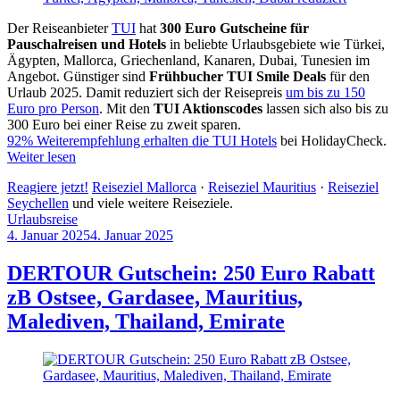
Der Reiseanbieter
TUI
hat
300 Euro Gutscheine für
Pauschalreisen und Hotels
in beliebte Urlaubsgebiete wie Türkei,
Ägypten, Mallorca, Griechenland, Kanaren, Dubai, Tunesien im
Angebot. Günstiger sind
Frühbucher TUI Smile Deals
für den
Urlaub 2025. Damit reduziert sich der Reisepreis
um bis zu 150
Euro pro Person
. Mit den
TUI Aktionscodes
lassen sich also bis zu
300 Euro bei einer Reise zu zweit sparen.
92% Weiterempfehlung erhalten die TUI Hotels
bei HolidayCheck.
Weiter lesen
Reagiere jetzt!
Reiseziel Mallorca
·
Reiseziel Mauritius
·
Reiseziel
Seychellen
und viele weitere Reiseziele.
Urlaubsreise
4. Januar 2025
4. Januar 2025
by
Sebastian
Allan
DERTOUR Gutschein: 250 Euro Rabatt
zB Ostsee, Gardasee, Mauritius,
Malediven, Thailand, Emirate