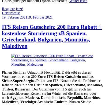
Hotels günstiger mit dem
Opodo Gutschein
.
Weiter lesen
Reagiere jetzt!
Urlaubsreise
19. Februar 2021
19. Februar 2021
by
Sebastian
Allan
ITS Reisen Gutschein: 200 Euro Rabatt +
kostenlose Stornierung zB Spanien,
Griechenland, Bulgarien, Mauritius,
Malediven
Planen Sie Ihren Urlaub mit Flexibilität. Dafür gibt es dieses
Wochenende einen
200 Euro ITS Reisen Gutschein
und das
Sicher-Super-Sorglos-Paket
von ITS. Nutzen Sie die Frühbucher
Rabatte 2021 für den Urlaub in
Spanien, Griechenland, Marokko,
Türkei, Bulgarien
. Der Gutschein von ITS gilt für auch für
kurzentschlossene: Reisen Sie im Winter auf die
Kanaren
, oder
nach
Ägypten, Madeira, Dominikanische Republik, Mauritius,
Malediven, Vereinigte Arabische Emirate
. Nutzen Sie die