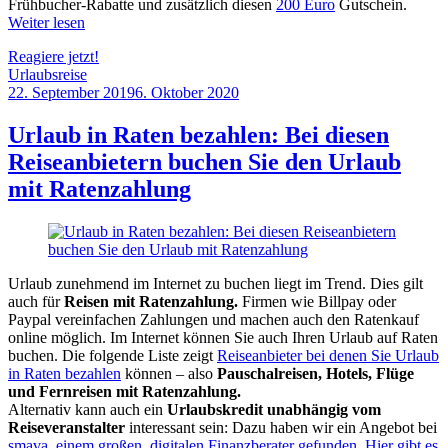
Frühbucher-Rabatte und zusätzlich diesen
200 Euro
Gutschein.
Weiter lesen
Reagiere jetzt!
Urlaubsreise
22. September 2019
6. Oktober 2020
by
Sebastian
Allan
Urlaub in Raten bezahlen: Bei diesen
Reiseanbietern buchen Sie den Urlaub
mit Ratenzahlung
Urlaub zunehmend im Internet zu buchen liegt im Trend. Dies gilt
auch für
Reisen mit Ratenzahlung.
Firmen wie Billpay oder
Paypal vereinfachen Zahlungen und machen auch den Ratenkauf
online möglich. Im Internet können Sie auch Ihren Urlaub auf Raten
buchen. Die folgende Liste zeigt
Reiseanbieter bei denen Sie Urlaub
in Raten bezahlen
können – also
Pauschalreisen, Hotels, Flüge
und Fernreisen mit Ratenzahlung.
Alternativ kann auch ein
Urlaubskredit unabhängig vom
Reiseveranstalter
interessant sein: Dazu haben wir ein Angebot bei
smava, einem großen, digitalen Finanzberater gefunden. Hier gibt es