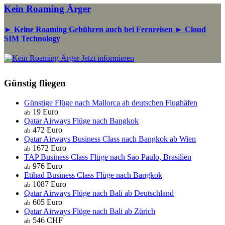
Kein Roaming Ärger
► Keine Roaming Gebühren auch bei Fernreisen ► Cloud
SIM Technology
Jetzt informieren
Günstig fliegen
Günstige Flüge nach Mallorca ab deutschen Flughäfen
19 Euro
ab
Qatar Airways Flüge nach Bangkok
472 Euro
ab
Qatar Airways Business Class nach Bangkok ab Wien
1672 Euro
ab
TAP Business Class Flüge nach Sao Paulo, Brasilien
976 Euro
ab
Etihad Business Class Flüge nach Bangkok
1087 Euro
ab
Qatar Airways Flüge nach Bali ab Deutschland
605 Euro
ab
Qatar Airways Flüge nach Bali ab Zürich
546 CHF
ab