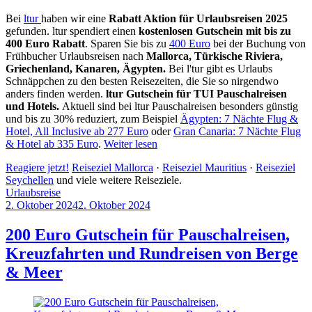
Bei
ltur
haben wir eine
Rabatt Aktion für Urlaubsreisen 2025
gefunden. ltur spendiert einen
kostenlosen Gutschein mit bis zu
400 Euro Rabatt
. Sparen Sie bis zu
400 Euro
bei der Buchung von
Frühbucher Urlaubsreisen nach
Mallorca, Türkische Riviera,
Griechenland, Kanaren, Ägypten.
Bei l'tur gibt es Urlaubs
Schnäppchen zu den besten Reisezeiten, die Sie so nirgendwo
anders finden werden.
ltur Gutschein für TUI Pauschalreisen
und Hotels.
Aktuell sind bei ltur Pauschalreisen besonders günstig
und bis zu 30% reduziert, zum Beispiel
Ägypten: 7 Nächte Flug &
Hotel, All Inclusive ab 277 Euro
oder
Gran Canaria: 7 Nächte Flug
& Hotel ab 335 Euro
.
Weiter lesen
Reagiere jetzt!
Reiseziel Mallorca
·
Reiseziel Mauritius
·
Reiseziel
Seychellen
und viele weitere Reiseziele.
Urlaubsreise
2. Oktober 2024
2. Oktober 2024
by
Sebastian
Allan
200 Euro Gutschein für Pauschalreisen,
Kreuzfahrten und Rundreisen von Berge
& Meer