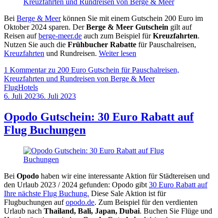
Bei
Berge & Meer
können Sie mit einem Gutschein 200 Euro im
Oktober 2024 sparen. Der
Berge & Meer Gutschein
gilt auf
Reisen auf
berge-meer.de
auch zum Beispiel für
Kreuzfahrten
.
Nutzen Sie auch die
Frühbucher Rabatte
für Pauschalreisen,
Kreuzfahrten
und Rundreisen.
Weiter lesen
1 Kommentar
zu 200 Euro Gutschein für Pauschalreisen,
Kreuzfahrten und Rundreisen von Berge & Meer
Flug
Hotels
6. Juli 2023
6. Juli 2023
by
Sebastian
Allan
Opodo Gutschein: 30 Euro Rabatt auf
Flug Buchungen
Bei
Opodo
haben wir eine interessante Aktion für Städtereisen und
den Urlaub 2023 / 2024 gefunden: Opodo gibt
30 Euro Rabatt auf
Ihre nächste Flug Buchung.
Diese Sale Aktion ist für
Flugbuchungen auf
opodo.de
. Zum Beispiel für den verdienten
Urlaub nach
Thailand, Bali, Japan, Dubai
. Buchen Sie Flüge und