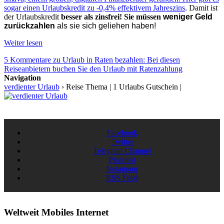
sogar einen Urlaubskredit zu -0,4% effektivem Jahreszins
. Damit ist
der Urlaubskredit
besser als zinsfrei! Sie müssen
weniger Geld
zurückzahlen
als sie sich geliehen haben!
Weiter lesen
5 Kommentare
zu Urlaub in Raten bezahlen: Bei diesen
Reiseanbietern buchen Sie den Urlaub mit Ratenzahlung
Navigation
verdienter Urlaub
›
Reise Thema | 1 Urlaubs Gutschein |
Facebook
Twitter
Telegram Channel
Pinterest
Instagram
RSS Feed
Weltweit Mobiles Internet