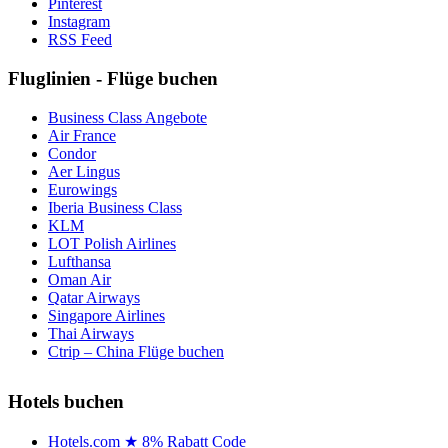
Pinterest
Instagram
RSS Feed
Fluglinien - Flüge buchen
Business Class Angebote
Air France
Condor
Aer Lingus
Eurowings
Iberia Business Class
KLM
LOT Polish Airlines
Lufthansa
Oman Air
Qatar Airways
Singapore Airlines
Thai Airways
Ctrip – China Flüge buchen
Hotels buchen
Hotels.com ★ 8% Rabatt Code