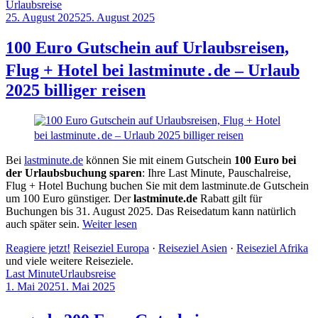
Urlaubsreise
25. August 2025
25. August 2025
by
Sebastian
Allan
100 Euro Gutschein auf Urlaubsreisen,
Flug + Hotel bei lastminute․de – Urlaub
2025 billiger reisen
Bei
lastminute.de
können Sie mit einem Gutschein
100 Euro bei
der Urlaubsbuchung sparen
: Ihre Last Minute, Pauschalreise,
Flug + Hotel Buchung buchen Sie mit dem lastminute.de Gutschein
um 100 Euro günstiger. Der
lastminute.de
Rabatt gilt für
Buchungen bis 31. August 2025. Das Reisedatum kann natürlich
auch später sein.
Weiter lesen
Reagiere jetzt!
Reiseziel Europa
·
Reiseziel Asien
·
Reiseziel Afrika
und viele weitere Reiseziele.
Last Minute
Urlaubsreise
1. Mai 2025
1. Mai 2025
by
Sebastian
Allan