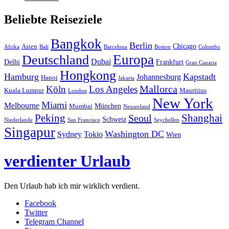
Beliebte Reiseziele
Bangkok
Berlin
Chicago
Asien
Afrika
Bali
Barcelona
Boston
Colombo
Europa
Deutschland
Dubai
Delhi
Frankfurt
Gran Canaria
Hongkong
Hamburg
Kapstadt
Johannesburg
Hanoi
Jakarta
Mallorca
Köln
Los Angeles
Kuala Lumpur
Mauritius
London
New York
Miami
Melbourne
München
Mumbai
Neuseeland
Peking
Shanghai
Seoul
Schweiz
Niederlande
San Francisco
Seychellen
Singapur
Washington DC
Sydney
Tokio
Wien
verdienter Urlaub
Den Urlaub hab ich mir wirklich verdient.
Facebook
Twitter
Telegram Channel