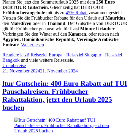
Planen Sie jetzt den Sommerurlaub 2025 mit dem
250 Euro
DERTOUR Gutschein
. Gleichzeitig hat DERTOUR
Frühbucherangebote
mit bis zu
45% Rabatt
zusammengestellt.
Nutzen Sie die Frühbucher Rabatte für den Urlaub auf
Mauritius
,
den
Malediven
oder in
Thailand
. Der Gutschein von DERTOUR
gilt für Frühbucher genauso wie für
Last Minute Urlauber
.
Verbringen Sie den Winter auf den
Kanaren
, oder reisen nach
Ägypten, Dominikanische Republik, Vereinigte Arabische
Emirate
.
Weiter lesen
Reagiere jetzt!
Reiseziel Europa
·
Reiseziel Singapur
·
Reiseziel
Bangkok
und viele weitere Reiseziele.
Urlaubsreise
21. November 2024
21. November 2024
by
Sebastian
Allan
ltur Gutschein: 400 Euro Rabatt auf TUI
Pauschalreisen. Frühbucher
Rabattaktion, jetzt den Urlaub 2025
buchen