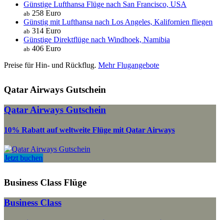
Günstige Lufthansa Flüge nach San Francisco, USA
258 Euro
ab
Günstig mit Lufthansa nach Los Angeles, Kalifornien fliegen
314 Euro
ab
Günstige Direktflüge nach Windhoek, Namibia
406 Euro
ab
Preise für Hin- und Rückflug.
Mehr Flugangebote
Qatar Airways Gutschein
Qatar Airways Gutschein
10% Rabatt auf weltweite Flüge mit Qatar Airways
Jetzt buchen
Business Class Flüge
Business Class