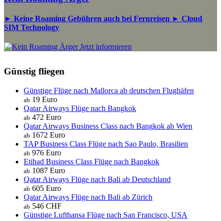
► Keine Roaming Gebühren auch bei Fernreisen ► Cloud
SIM Technology
Jetzt informieren
Günstig fliegen
Günstige Flüge nach Mallorca ab deutschen Flughäfen
19 Euro
ab
Qatar Airways Flüge nach Bangkok
472 Euro
ab
Qatar Airways Business Class nach Bangkok ab Wien
1672 Euro
ab
TAP Business Class Flüge nach Sao Paulo, Brasilien
976 Euro
ab
Etihad Business Class Flüge nach Bangkok
1087 Euro
ab
Qatar Airways Flüge nach Bali ab Deutschland
605 Euro
ab
Qatar Airways Flüge nach Bali ab Zürich
546 CHF
ab
Günstige Lufthansa Flüge nach San Francisco, USA