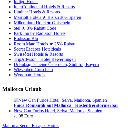
Indigo Hotels
InterContinental Hotels & Resorts
Lindner Hotels & Resorts
Marriott Hotels ★ Bis zu 30% sparen
Millennium Hotel ★ Gutschein
otel ★ 8% Rabatt Code
Park Inn by Radisson Hotels
Radisson Blu
Room Mate Hotels ★ 25% Rabatt
Secret Escapes Hoteldeals
Swissôtel Hotels & Resorts
TripAdvisor – Hotel Bewertungen
Urlaubsgutscheine Österreich, Südtirol, Bayern
Wiesenbett Gutschein
Wyndham Hotels
Mallorca Urlaub
Finca-Romantik auf Mallorca - Kostenfrei stornierbar
New Can Furios Hotel, Selva, Mallorca, Spanien
98 Euro
ab
Mallorca Secret Escapes Hotels