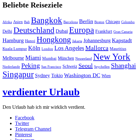
Beliebte Reiseziele
Bangkok
Berlin
Chicago
Asien
Afrika
Bali
Barcelona
Boston
Colombo
Europa
Deutschland
Dubai
Delhi
Frankfurt
Gran Canaria
Hongkong
Hamburg
Kapstadt
Johannesburg
Hanoi
Jakarta
Mallorca
Köln
Los Angeles
Kuala Lumpur
Mauritius
London
New York
Miami
Melbourne
München
Mumbai
Neuseeland
Peking
Shanghai
Seoul
Schweiz
Niederlande
San Francisco
Seychellen
Singapur
Washington DC
Sydney
Tokio
Wien
verdienter Urlaub
Den Urlaub hab ich mir wirklich verdient.
Facebook
Twitter
Telegram Channel
Pinterest