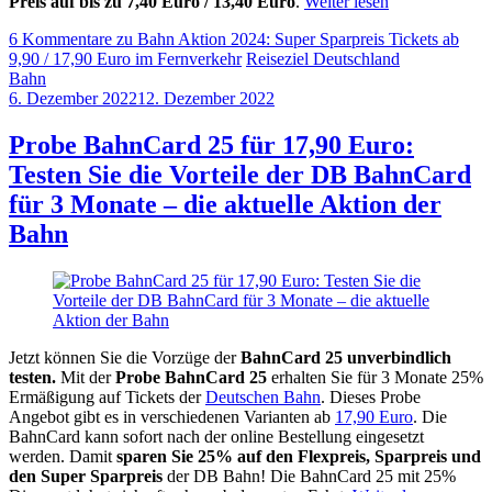
Preis auf bis zu 7,40 Euro / 13,40 Euro
.
Weiter lesen
6 Kommentare
zu Bahn Aktion 2024: Super Sparpreis Tickets ab
9,90 / 17,90 Euro im Fernverkehr
Reiseziel Deutschland
Bahn
6. Dezember 2022
12. Dezember 2022
by
Sebastian
Allan
Probe BahnCard 25 für 17,90 Euro:
Testen Sie die Vorteile der DB BahnCard
für 3 Monate – die aktuelle Aktion der
Bahn
Jetzt können Sie die Vorzüge der
BahnCard 25 unverbindlich
testen.
Mit der
Probe BahnCard 25
erhalten Sie für 3 Monate 25%
Ermäßigung auf Tickets der
Deutschen Bahn
. Dieses Probe
Angebot gibt es in verschiedenen Varianten ab
17,90 Euro
. Die
BahnCard kann sofort nach der online Bestellung eingesetzt
werden. Damit
sparen Sie 25% auf den Flexpreis, Sparpreis und
den Super Sparpreis
der DB Bahn! Die BahnCard 25 mit 25%