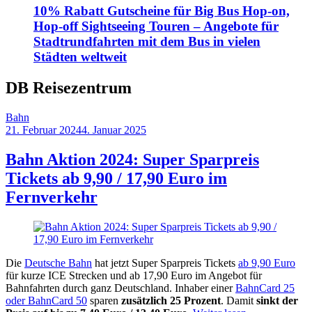
10% Rabatt Gutscheine für Big Bus Hop-on,
Hop-off Sightseeing Touren – Angebote für
Stadtrundfahrten mit dem Bus in vielen
Städten weltweit
DB Reisezentrum
Bahn
21. Februar 2024
4. Januar 2025
by
Sebastian
Allan
Bahn Aktion 2024: Super Sparpreis
Tickets ab 9,90 / 17,90 Euro im
Fernverkehr
Die
Deutsche Bahn
hat jetzt Super Sparpreis Tickets
ab 9,90 Euro
für kurze ICE Strecken und ab 17,90 Euro im Angebot für
Bahnfahrten durch ganz Deutschland. Inhaber einer
BahnCard 25
oder BahnCard 50
sparen
zusätzlich 25 Prozent
. Damit
sinkt der