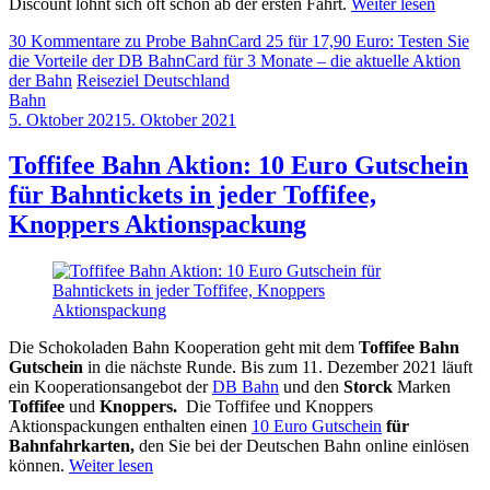
Discount lohnt sich oft schon ab der ersten Fahrt.
Weiter lesen
30 Kommentare
zu Probe BahnCard 25 für 17,90 Euro: Testen Sie
die Vorteile der DB BahnCard für 3 Monate – die aktuelle Aktion
der Bahn
Reiseziel Deutschland
Bahn
5. Oktober 2021
5. Oktober 2021
by
Sebastian
Allan
Toffifee Bahn Aktion: 10 Euro Gutschein
für Bahntickets in jeder Toffifee,
Knoppers Aktionspackung
Die Schokoladen Bahn Kooperation geht mit dem
Toffifee Bahn
Gutschein
in die nächste Runde. Bis zum 11. Dezember 2021 läuft
ein Kooperationsangebot der
DB Bahn
und den
Storck
Marken
Toffifee
und
Knoppers.
Die Toffifee und Knoppers
Aktionspackungen enthalten einen
10 Euro Gutschein
für
Bahnfahrkarten,
den Sie bei der Deutschen Bahn online einlösen
können.
Weiter lesen