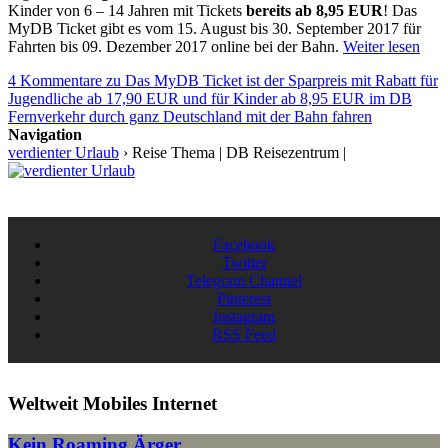
Kinder von 6 – 14 Jahren mit Tickets
bereits ab 8,95 EUR
! Das
MyDB Ticket gibt es vom 15. August bis 30. September 2017 für
Fahrten bis 09. Dezember 2017 online bei der Bahn.
Weiter lesen
4 Kommentare
zu Das MyDB Ticket ist der Sparpreis mit Rabatt für
Jugendliche ab 17,90 EUR und für Kinder ab 8,95 EUR im DB
Fernverkehr durch ganz Deutschland mit der Bahn fahren
Navigation
verdienter Urlaub
›
Reise Thema | DB Reisezentrum |
Facebook
Twitter
Telegram Channel
Pinterest
Instagram
RSS Feed
Weltweit Mobiles Internet
Kein Roaming Ärger