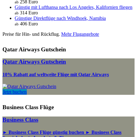
258 Euro
ab
Günstig mit Lufthansa nach Los Angeles, Kalifornien fliegen
314 Euro
ab
Günstige Direktflüge nach Windhoek, Namibia
406 Euro
ab
Preise für Hin- und Rückflug.
Mehr Flugangebote
Qatar Airways Gutschein
Qatar Airways Gutschein
10% Rabatt auf weltweite Flüge mit Qatar Airways
Jetzt buchen
Business Class Flüge
Business Class
► Business Class Flüge günstig buchen ► Business Class