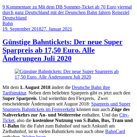
9 Kommentare
zu Mit dem DB Sommer-Ticket ab 70 Euro viermal
durch ganz Deutschland mit der Deutschen Bahn fahren
Reiseziel
Deutschland
Bahn
19. September 2018
27. Januar 2021
by
Sebastian
Allan
Günstige Bahntickets: Der neue Super
Sparpreis ab 17,50 Euro. Alle
Änderungen Juli 2020
Mit dem
1.
August 2018
ändert die
Deutsche Bahn ihre
Tarifstruktur
. Neben dem beliebten Sparpreis gibt es jetzt auch den
Super Sparpreis
. Und weiterhin den Flexpreis. Zwei
entscheidende Änderungen seit August 2018:
Sparpreis und Super
Sparpreis Bahntickets im Fernverkehr
können nun auch
Züge des
Nahverkehrs zur An- und Weiterreise
enthalten. Und das
City-
Ticket
, also die
kostenlose Nutzung von S-Bahn, Bus, Tram und
U-Bahn
für die Fahrt zum Bahnhof und nach Ankunft am
Zielbahnhof, ist in vielen Bahntickets nun auch ohne
BahnCard
enthalten.
Weiter lesen