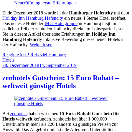
Ende Dezember 2018 wurde in der
Hamburger Hafencity
mit dem
Holiday Inn Hamburg Hafencity
ein neues 4 Sterne Hotel eröffnet.
Das neueste Hotel der
IHG Hotelgruppe
in Hamburg liegt im
östlichen Teil der zentralen Hafencity direkt am Lohsepark. Lesen
Sie in diesem Artikel über erste Erfahrungen im
Holiday Inn
Hamburg Hafencity
inklusive Bewertung dieses neuen Hotels in
der Hafencity.
Weiter lesen
Reagiere jetzt!
Reiseziel Hamburg
Hotels
28. Dezember 2018
14. September 2019
by
Sebastian
Allan
zenhotels Gutschein: 15 Euro Rabatt –
weltweit günstige Hotels
Bei
zenhotels
haben wir einen
15 Euro Rabatt Gutschein für
Hotels weltweit
gefunden. zenhotels hat über 1.000.000
Unterkünfte in mehr als 220 Ländern zu günstigen Preisen zur
Auswahl. Das Angebot umfasst alle Arten von Unterkünften: