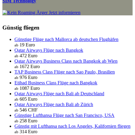
SIM Technology
Jetzt informieren
Günstig fliegen
Günstige Flüge nach Mallorca ab deutschen Flughäfen
19 Euro
ab
Qatar Airways Flüge nach Bangkok
472 Euro
ab
Qatar Airways Business Class nach Bangkok ab Wien
1672 Euro
ab
TAP Business Class Flüge nach Sao Paulo, Brasilien
976 Euro
ab
Etihad Business Class Flüge nach Bangkok
1087 Euro
ab
Qatar Airways Flüge nach Bali ab Deutschland
605 Euro
ab
Qatar Airways Flüge nach Bali ab Zürich
546 CHF
ab
Günstige Lufthansa Flüge nach San Francisco, USA
258 Euro
ab
Günstig mit Lufthansa nach Los Angeles, Kalifornien fliegen
314 Euro
ab