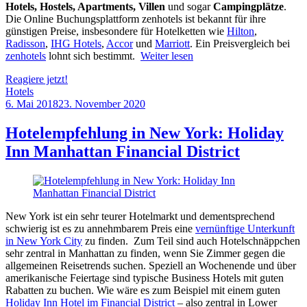
Hotels, Hostels, Apartments, Villen
und sogar
Campingplätze
.
Die Online Buchungsplattform zenhotels ist bekannt für ihre
günstigen Preise, insbesondere für Hotelketten wie
Hilton
,
Radisson
,
IHG Hotels
,
Accor
und
Marriott
. Ein Preisvergleich bei
zenhotels
lohnt sich bestimmt.
Weiter lesen
Reagiere jetzt!
Hotels
6. Mai 2018
23. November 2020
by
Sebastian
Allan
Hotelempfehlung in New York: Holiday
Inn Manhattan Financial District
New York ist ein sehr teurer Hotelmarkt und dementsprechend
schwierig ist es zu annehmbarem Preis eine
vernünftige Unterkunft
in New York City
zu finden. Zum Teil sind auch Hotelschnäppchen
sehr zentral in Manhattan zu finden, wenn Sie Zimmer gegen die
allgemeinen Reisetrends suchen. Speziell an Wochenende und über
amerikanische Feiertage sind typische Business Hotels mit guten
Rabatten zu buchen. Wie wäre es zum Beispiel mit einem guten
Holiday Inn Hotel im Financial District
– also zentral in Lower