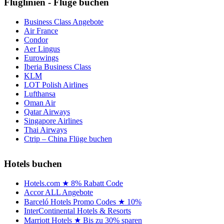
Fluglinien - Flüge buchen
Business Class Angebote
Air France
Condor
Aer Lingus
Eurowings
Iberia Business Class
KLM
LOT Polish Airlines
Lufthansa
Oman Air
Qatar Airways
Singapore Airlines
Thai Airways
Ctrip – China Flüge buchen
Hotels buchen
Hotels.com ★ 8% Rabatt Code
Accor ALL Angebote
Barceló Hotels Promo Codes ★ 10%
InterContinental Hotels & Resorts
Marriott Hotels ★ Bis zu 30% sparen