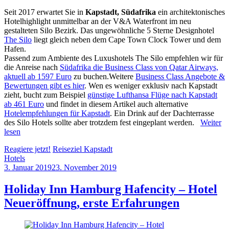
Seit 2017 erwartet Sie in
Kapstadt, Südafrika
ein architektonisches
Hotelhighlight unmittelbar an der V&A Waterfront im neu
gestalteten Silo Bezirk. Das ungewöhnliche 5 Sterne Designhotel
The Silo
liegt gleich neben dem Cape Town Clock Tower und dem
Hafen.
Passend zum Ambiente des Luxushotels The Silo empfehlen wir für
die Anreise nach
Südafrika die Business Class von Qatar Airways,
aktuell ab 1597 Euro
zu buchen.Weitere
Business Class Angebote &
Bewertungen gibt es hier
. Wen es weniger exklusiv nach Kapstadt
zieht, bucht zum Beispiel
günstige Lufthansa Flüge nach Kapstadt
ab 461 Euro
und findet in diesem Artikel auch alternative
Hotelempfehlungen für Kapstadt
. Ein Drink auf der Dachterrasse
des Silo Hotels sollte aber trotzdem fest eingeplant werden.
Weiter
lesen
Reagiere jetzt!
Reiseziel Kapstadt
Hotels
3. Januar 2019
23. November 2019
by
Sebastian
Allan
Holiday Inn Hamburg Hafencity – Hotel
Neueröffnung, erste Erfahrungen