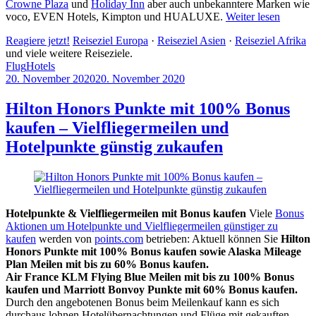
Crowne Plaza
und
Holiday Inn
aber auch unbekanntere Marken wie
voco, EVEN Hotels, Kimpton und HUALUXE.
Weiter lesen
Reagiere jetzt!
Reiseziel Europa
·
Reiseziel Asien
·
Reiseziel Afrika
und viele weitere Reiseziele.
Flug
Hotels
20. November 2020
20. November 2020
by
Sebastian
Allan
Hilton Honors Punkte mit 100% Bonus
kaufen – Vielfliegermeilen und
Hotelpunkte günstig zukaufen
Hotelpunkte & Vielfliegermeilen mit Bonus kaufen
Viele
Bonus
Aktionen um Hotelpunkte und Vielfliegermeilen günstiger zu
kaufen
werden von
points.com
betrieben: Aktuell können Sie
Hilton
Honors Punkte mit 100% Bonus kaufen
sowie Alaska Mileage
Plan Meilen mit bis zu 60% Bonus kaufen.
Air France KLM Flying Blue Meilen mit bis zu 100% Bonus
kaufen und Marriott Bonvoy Punkte mit 60% Bonus kaufen.
Durch den angebotenen Bonus beim Meilenkauf kann es sich
durchaus lohnen Hotelübernachtungen und Flüge mit gekauften