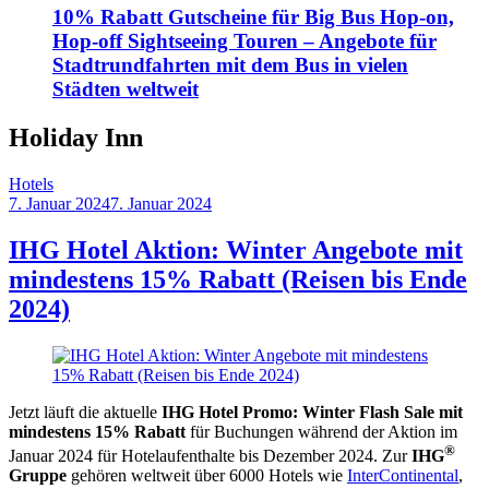
10% Rabatt Gutscheine für Big Bus Hop-on,
Hop-off Sightseeing Touren – Angebote für
Stadtrundfahrten mit dem Bus in vielen
Städten weltweit
Holiday Inn
Hotels
7. Januar 2024
7. Januar 2024
by
Sebastian
Allan
IHG Hotel Aktion: Winter Angebote mit
mindestens 15% Rabatt (Reisen bis Ende
2024)
Jetzt läuft die aktuelle
IHG Hotel Promo: Winter Flash Sale mit
mindestens 15% Rabatt
für Buchungen während der Aktion im
®
Januar 2024 für Hotelaufenthalte bis Dezember 2024. Zur
IHG
Gruppe
gehören weltweit über 6000 Hotels wie
InterContinental
,