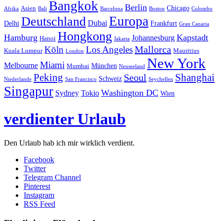
Bangkok
Berlin
Chicago
Asien
Afrika
Bali
Barcelona
Boston
Colombo
Europa
Deutschland
Dubai
Delhi
Frankfurt
Gran Canaria
Hongkong
Hamburg
Kapstadt
Johannesburg
Hanoi
Jakarta
Mallorca
Köln
Los Angeles
Kuala Lumpur
Mauritius
London
New York
Miami
Melbourne
München
Mumbai
Neuseeland
Peking
Shanghai
Seoul
Schweiz
Niederlande
San Francisco
Seychellen
Singapur
Washington DC
Sydney
Tokio
Wien
verdienter Urlaub
Den Urlaub hab ich mir wirklich verdient.
Facebook
Twitter
Telegram Channel
Pinterest
Instagram
RSS Feed