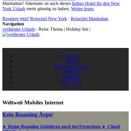
Manhattan? Alternativ ist auch dieses
Indigo Hotel für den New
York Urlaub
meist günstig zu haben.
Weiter lesen
Reagiere jetzt!
Reiseziel New York
·
Reiseziel Manhattan
Navigation
verdienter Urlaub
›
Reise Thema | Holiday Inn |
Facebook
Twitter
Telegram Channel
Pinterest
Instagram
RSS Feed
Weltweit Mobiles Internet
Kein Roaming Ärger
► Keine Roaming Gebühren auch bei Fernreisen ► Cloud