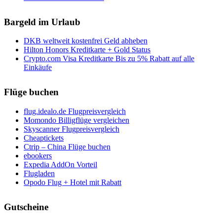
Bargeld im Urlaub
DKB weltweit kostenfrei Geld abheben
Hilton Honors Kreditkarte + Gold Status
Crypto.com Visa Kreditkarte Bis zu 5% Rabatt auf alle
Einkäufe
Flüge buchen
flug.idealo.de Flugpreisvergleich
Momondo Billigflüge vergleichen
Skyscanner Flugpreisvergleich
Cheaptickets
Ctrip – China Flüge buchen
ebookers
Expedia AddOn Vorteil
Flugladen
Opodo Flug + Hotel mit Rabatt
Gutscheine