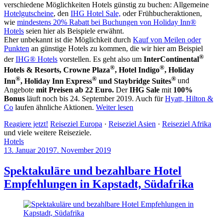
verschiedene Möglichkeiten Hotels günstig zu buchen: Allgemeine
Hotelgutscheine
, den
IHG Hotel Sale,
oder Frühbucheraktionen,
wie
mindestens 20% Rabatt bei Buchungen von Holiday Inn®
Hotels
seien hier als Beispiele erwähnt.
Eher unbekannt ist die Möglichkeit durch
Kauf von Meilen oder
Punkten
an günstige Hotels zu kommen, die wir hier am Beispiel
®
der
IHG® Hotels
vorstellen. Es geht also um
InterContinental
®
®
Hotels & Resorts, Crowne Plaza
, Hotel Indigo
, Holiday
®
®
®
Inn
, Holiday Inn Express
und Staybridge Suites
und
Angebote
mit Preisen ab 22 Euro.
Der
IHG Sale
mit
100%
Bonus
läuft noch bis 24. September 2019. Auch für
Hyatt, Hilton &
Co
laufen ähnliche Aktionen.
Weiter lesen
Reagiere jetzt!
Reiseziel Europa
·
Reiseziel Asien
·
Reiseziel Afrika
und viele weitere Reiseziele.
Hotels
13. Januar 2019
7. November 2019
by
Sebastian
Allan
Spektakuläre und bezahlbare Hotel
Empfehlungen in Kapstadt, Südafrika