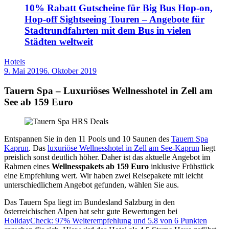
10% Rabatt Gutscheine für Big Bus Hop-on,
Hop-off Sightseeing Touren – Angebote für
Stadtrundfahrten mit dem Bus in vielen
Städten weltweit
Hotels
9. Mai 2019
6. Oktober 2019
by
Sebastian
Allan
Tauern Spa – Luxuriöses Wellnesshotel in Zell am
See ab 159 Euro
Entspannen Sie in den 11 Pools und 10 Saunen des
Tauern Spa
Kaprun
. Das
luxuriöse Wellnesshotel in Zell am See-Kaprun
liegt
preislich sonst deutlich höher. Daher ist das aktuelle Angebot im
Rahmen eines
Wellnesspakets ab 159 Euro
inklusive Frühstück
eine Empfehlung wert. Wir haben zwei Reisepakete mit leicht
unterschiedlichem Angebot gefunden, wählen Sie aus.
Das Tauern Spa liegt im Bundesland Salzburg in den
österreichischen Alpen hat sehr gute Bewertungen bei
HolidayCheck: 97% Weiterempfehlung und 5.8 von 6 Punkten