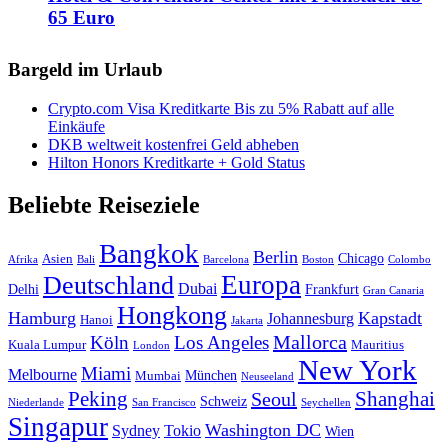
65 Euro
Bargeld im Urlaub
Crypto.com Visa Kreditkarte Bis zu 5% Rabatt auf alle
Einkäufe
DKB weltweit kostenfrei Geld abheben
Hilton Honors Kreditkarte + Gold Status
Beliebte Reiseziele
Bangkok
Berlin
Chicago
Asien
Afrika
Bali
Barcelona
Boston
Colombo
Europa
Deutschland
Dubai
Delhi
Frankfurt
Gran Canaria
Hongkong
Hamburg
Kapstadt
Johannesburg
Hanoi
Jakarta
Mallorca
Köln
Los Angeles
Kuala Lumpur
Mauritius
London
New York
Miami
Melbourne
München
Mumbai
Neuseeland
Peking
Shanghai
Seoul
Schweiz
Niederlande
San Francisco
Seychellen
Singapur
Washington DC
Sydney
Tokio
Wien