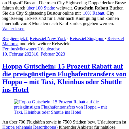
on Hop-off Bus an. Die roten City Sightseeing Doppeldecker Busse
fahren durch
über 100 Städte
weltweit.
Gutschein Rabatt
Buchen
Sie die City Sightseeing Bustour online mit
10% Rabatt.
City
Sightseeing Tickets sind für 1 Jahr nach Kauf gültig und können
innerhalb von 3 Monaten nach Kauf zurück gegeben werden.
Weiter lesen
Reagiere jetzt!
Reiseziel New York
·
Reiseziel Singapur
·
Reiseziel
Mallorca
und viele weitere Reiseziele.
Fernbus
Mietwagen
Urlaubsreise
10. Februar 2023
10. Februar 2023
by
Sebastian
Allan
Hoppa Gutschein: 15 Prozent Rabatt auf
die preisgünstigen Flughafentransfers von
Hoppa – mit Taxi, Kleinbus oder Shuttle
ins Hotel
An über 700 Flughäfen sowie in 7500 Städten bzw. Urlaubsorten ist
Hoppa (ehemals Resorthoppa)
führender Anbieter für nahtlose,