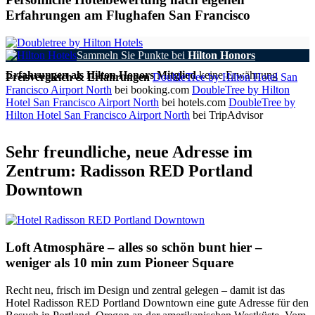
Erfahrungen am Flughafen San Francisco
Sammeln Sie Punkte bei
Hilton Honors
Erfahrungen als Hilton Honors Mitglied
keine Erwähnung
Preisvergleich & Erfahrungen
DoubleTree by Hilton Hotel San
Francisco Airport North
bei booking.com
DoubleTree by Hilton
Hotel San Francisco Airport North
bei hotels.com
DoubleTree by
Hilton Hotel San Francisco Airport North
bei TripAdvisor
Sehr freundliche, neue Adresse im
Zentrum: Radisson RED Portland
Downtown
Loft Atmosphäre – alles so schön bunt hier –
weniger als 10 min zum Pioneer Square
Recht neu, frisch im Design und zentral gelegen – damit ist das
Hotel Radisson RED Portland Downtown eine gute Adresse für den