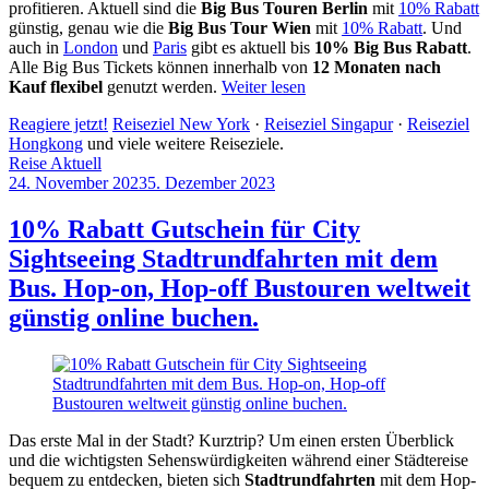
profitieren. Aktuell sind die
Big Bus Touren Berlin
mit
10% Rabatt
günstig, genau wie die
Big Bus Tour Wien
mit
10% Rabatt
. Und
auch in
London
und
Paris
gibt es aktuell bis
10% Big Bus Rabatt
.
Alle Big Bus Tickets können innerhalb von
12 Monaten nach
Kauf flexibel
genutzt werden.
Weiter lesen
Reagiere jetzt!
Reiseziel New York
·
Reiseziel Singapur
·
Reiseziel
Hongkong
und viele weitere Reiseziele.
Reise Aktuell
24. November 2023
5. Dezember 2023
by
Sebastian
Allan
10% Rabatt Gutschein für City
Sightseeing Stadtrundfahrten mit dem
Bus. Hop-on, Hop-off Bustouren weltweit
günstig online buchen.
Das erste Mal in der Stadt? Kurztrip? Um einen ersten Überblick
und die wichtigsten Sehenswürdigkeiten während einer Städtereise
bequem zu entdecken, bieten sich
Stadtrundfahrten
mit dem Hop-