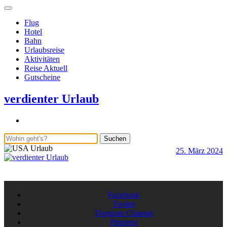
Flug
Hotel
Bahn
Urlaubsreise
Aktivitäten
Reise Aktuell
Gutscheine
verdienter Urlaub
Suchen
25. März 2024
b
S
A
Facebook
Twitter
Telegram Channel
Pinterest