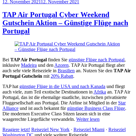
12. November 2021
12. November 2021
by
Sebastian
Allan
TAP Air Portugal Cyber Weekend
Gutschein Aktion – Günstige Flüge nach
Portugal
Bei
TAP Air Portugal
finden Sie
günstige Flüge nach Portugal
,
inklusive
Madeira
und den
Azoren
. TAP Air Portugal fliegt aber
auch sehr viele Reiseziele in
Brasilien
an. Nutzen Sie den
TAP Air
Portugal Gutschein
mit
20% Rabatt
.
TAP hat
günstige Flüge in die USA und nach Kanada
und fliegt
auch viele, zum Teil exotische Destinationen in
Afrika
an. TAP Air
Portugal, das ist die ehemalige staatliche, inzwischen privatisierte
Fluggesellschaft aus Portugal. Die Airline ist Mitglied in der
Star
Alliance
und ist auch bekannt für
günstige Business Class Flüge
.
Die modernen Executive Class Sitzen lassen sich in eine
waagerechte Liegefläche verwandeln.
Weiter lesen
Reagiere jetzt!
Reiseziel New York
·
Reiseziel Miami
·
Reiseziel
Washington DC
und viele weitere Reiseziele.