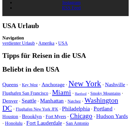
Instagram
RSS Feed
USA Urlaub
Navigation
verdienter Urlaub
›
Amerika
›
USA
Tipps für Reisen in die USA
Beliebt in den USA
New York
Queens
Anchorage
Nashville
·
·
·
·
·
Key West
Miami
Flughafen San Francisco
·
·
·
·
Smoky Mountains
Hartford
Washington
Seattle
Manhattan
Denver
·
·
·
·
Natchez
DC
Philadelphia
Portland
·
·
·
·
Flughafen New York JFK
Chicago
Hudson Yards
Brooklyn
Houston
·
·
Fort Myers
·
·
Fort Lauderdale
·
Honolulu
·
·
San Antonio