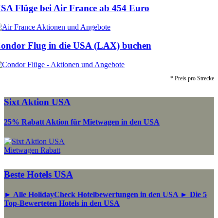
SA Flüge bei Air France ab
454 Euro
ondor Flug in die USA (LAX) buchen
* Preis pro Strecke
Sixt Aktion USA
25% Rabatt Aktion für Mietwagen in den USA
Mietwagen Rabatt
Beste Hotels USA
► Alle HolidayCheck Hotelbewertungen in den USA ► Die 5
Top-Bewerteten Hotels in den USA