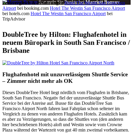
Sammeln Sie Punkte bei
Marriott Bonvoy
Preisvergleich & Erfahrungen
Hotel The Westin San Francisco
Airport
bei booking.com
Hotel The Westin San Francisco Airport
bei hotels.com
Hotel The Westin San Francisco Airport
bei
TripAdvisor
DoubleTree by Hilton: Flughafenhotel in
neuem Büropark in South San Francisco /
Brisbane
Flughafenhotel mit unzuverlässigem Shuttle Service
– Zimmer nicht mehr als OK
Dieses DoubleTree Hotel liegt nördlich vom Flughafen in Brisbane,
South San Francisco. Negativ fiel der unzuverlässige Shuttle Bus
Service bei der Anreise auf. Busse für das DoubleTree San
Francisco Airport North fahren laut Fahrplan schon seltener im
Vergleich zu denen von anderen Flughafen Hotels. Zusätzlich kam
es aber zu Verzögerungen, so dass die Shuttles von (den anderen
hier beschriebenen Hotels) aloft und Westin sowie vom Crowne
Plaza während der Wartezeit von gut 40 min zweimal vorbeikamen.