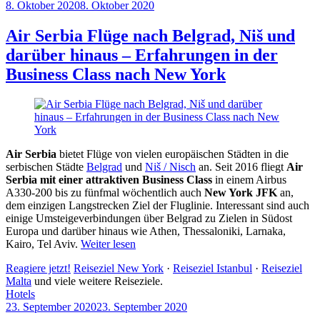
8. Oktober 2020
8. Oktober 2020
by
Sebastian
Allan
Air Serbia Flüge nach Belgrad, Niš und
darüber hinaus – Erfahrungen in der
Business Class nach New York
Air Serbia
bietet Flüge von vielen europäischen Städten in die
serbischen Städte
Belgrad
und
Niš / Nisch
an. Seit 2016 fliegt
Air
Serbia mit einer attraktiven Business Class
in einem Airbus
A330-200 bis zu fünfmal wöchentlich auch
New York JFK
an,
dem einzigen Langstrecken Ziel der Fluglinie. Interessant sind auch
einige Umsteigeverbindungen über Belgrad zu Zielen in Südost
Europa und darüber hinaus wie Athen, Thessaloniki, Larnaka,
Kairo, Tel Aviv.
Weiter lesen
Reagiere jetzt!
Reiseziel New York
·
Reiseziel Istanbul
·
Reiseziel
Malta
und viele weitere Reiseziele.
Hotels
23. September 2020
23. September 2020
by
Sebastian