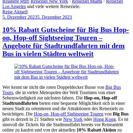
Reagiere jetzt!
Reiseziel New York
·
Reiseziel Miami
·
Reiseziel
Los Angeles
und viele weitere Reiseziele.
Reise Aktuell
5. Dezember 2023
5. Dezember 2023
by
Sebastian
Allan
10% Rabatt Gutscheine für Big Bus Hop-
on, Hop-off Sightseeing Touren –
Angebote für Stadtrundfahrten mit dem
Bus in vielen Städten weltweit
Wer kennt sie nicht die roten Doppeldecker Busse von
Big Bus
Tours
, die in vielen Metropolen der Welt Touristen von einer
Sehenswürdigkeit zur nächsten fahren. Die
Hop-on, Hop-off
Stadtrundfahrten
bieten eine bequeme Möglichkeit sich in einer
neuen Stadt zu orientieren und die Attraktionen des Reiseziels zu
besichtigen. Die
Hop-on, Hop-off Sightseeing Touren
von
Big Bus
gibt es derzeit in 21 Städten wie
New York
oder
Hong Kong
. Es ist
sinnvoll die Tickets für die Stadtrundfahrt bereits vor Reiseantritt
online zu kaufen und von der aktuellen
10% Rabatt Aktion
zu