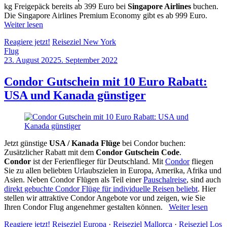
kg Freigepäck bereits ab 399 Euro bei
Singapore Airlines
buchen.
Die Singapore Airlines Premium Economy gibt es ab 999 Euro.
Weiter lesen
Reagiere jetzt!
Reiseziel New York
Flug
23. August 2022
5. September 2022
by
Sebastian
Allan
Condor Gutschein mit 10 Euro Rabatt:
USA und Kanada günstiger
Jetzt günstige
USA / Kanada Flüge
bei Condor buchen:
Zusätzlicher Rabatt mit dem
Condor Gutschein Code
.
Condor
ist der Ferienflieger für Deutschland. Mit
Condor
fliegen
Sie zu allen beliebten Urlaubszielen in Europa, Amerika, Afrika und
Asien. Neben Condor Flügen als Teil einer
Pauschalreise
, sind auch
direkt gebuchte Condor Flüge für individuelle Reisen beliebt
. Hier
stellen wir attraktive Condor Angebote vor und zeigen, wie Sie
Ihren Condor Flug angenehmer gestalten können.
Weiter lesen
Reagiere jetzt!
Reiseziel Europa
·
Reiseziel Mallorca
·
Reiseziel Los