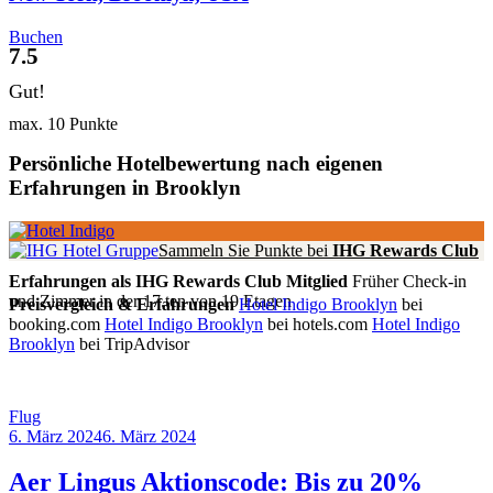
Buchen
7.5
Gut!
max. 10 Punkte
Persönliche Hotelbewertung nach eigenen
Erfahrungen in Brooklyn
Sammeln Sie Punkte bei
IHG Rewards Club
Erfahrungen als IHG Rewards Club Mitglied
Früher Check-in
und Zimmer in der 17.ten von 19 Etagen
Preisvergleich & Erfahrungen
Hotel Indigo Brooklyn
bei
booking.com
Hotel Indigo Brooklyn
bei hotels.com
Hotel Indigo
Brooklyn
bei TripAdvisor
Flug
6. März 2024
6. März 2024
by
Sebastian
Allan
Aer Lingus Aktionscode: Bis zu 20%