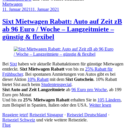
Mietwagen
11. Januar 2021
11. Januar 2021
by
Sebastian
Allan
Sixt Mietwagen Rabatt: Auto auf Zeit zB
ab 96 Euro / Woche – Langzeitmiete –
günstig & flexibel
Bei
Sixt
haben wir aktuelle Rabattaktionen für günstige Mietwagen
entdeckt.
Sixt Mietwagen Rabatt
von bis zu
25% Rabatt für
Frühbucher
. Bei spontanen Anmietungen von Autos gibt es bei
dieser Aktion
10% Rabatt
mit dem
Sixt Gutschein
. 10% Rabatt
bietet Sixt auch beim
Studentenspecial
.
Sixt Auto auf Zeit Langzeitmiete
ab
96 Euro pro Woche
, ab 199
Euro pro Monat
Und bis zu
25% Mietwagen Rabatt
erhalten Sie in
105 Ländern
,
zum Beispiel in Spanien, Italien oder den USA.
Weiter lesen
Reagiere jetzt!
Reiseziel Singapur
·
Reiseziel Deutschland
·
Reiseziel Schweiz
und viele weitere Reiseziele.
Flug