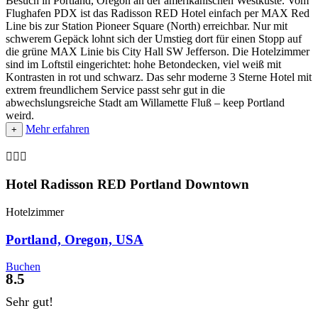
Besuch in Portland, Oregon an der amerikanischen Westküste. Vom
Flughafen PDX ist das Radisson RED Hotel einfach per MAX Red
Line bis zur Station Pioneer Square (North) erreichbar. Nur mit
schwerem Gepäck lohnt sich der Umstieg dort für einen Stopp auf
die grüne MAX Linie bis City Hall SW Jefferson. Die Hotelzimmer
sind im Loftstil eingerichtet: hohe Betondecken, viel weiß mit
Kontrasten in rot und schwarz. Das sehr moderne 3 Sterne Hotel mit
extrem freundlichem Service passt sehr gut in die
abwechslungsreiche Stadt am Willamette Fluß – keep Portland
weird.
Mehr erfahren
+

Hotel Radisson RED Portland Downtown
Hotelzimmer
Portland, Oregon, USA
Buchen
8.5
Sehr gut!