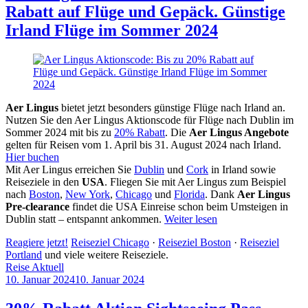
Rabatt auf Flüge und Gepäck. Günstige
Irland Flüge im Sommer 2024
Aer Lingus
bietet jetzt besonders günstige Flüge nach Irland an.
Nutzen Sie den Aer Lingus Aktionscode für Flüge nach Dublin im
Sommer 2024 mit bis zu
20% Rabatt
. Die
Aer Lingus Angebote
gelten für Reisen vom 1. April bis 31. August 2024 nach Irland.
Hier buchen
Mit Aer Lingus erreichen Sie
Dublin
und
Cork
in Irland sowie
Reiseziele in den
USA
. Fliegen Sie mit Aer Lingus zum Beispiel
nach
Boston
,
New York
,
Chicago
und
Florida
. Dank
Aer Lingus
Pre-clearance
findet die USA Einreise schon beim Umsteigen in
Dublin statt – entspannt ankommen.
Weiter lesen
Reagiere jetzt!
Reiseziel Chicago
·
Reiseziel Boston
·
Reiseziel
Portland
und viele weitere Reiseziele.
Reise Aktuell
10. Januar 2024
10. Januar 2024
by
Sebastian
Allan