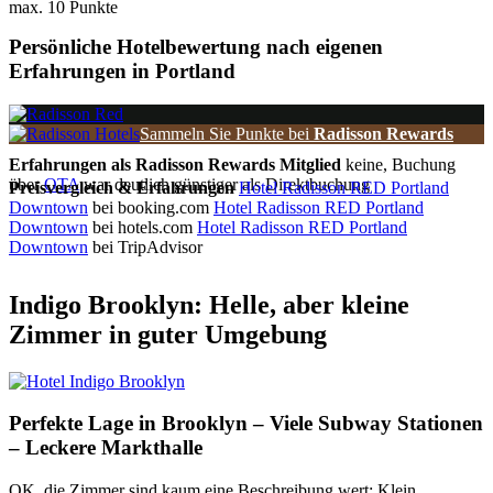
max. 10 Punkte
Persönliche Hotelbewertung nach eigenen
Erfahrungen in Portland
Sammeln Sie Punkte bei
Radisson Rewards
Erfahrungen als Radisson Rewards Mitglied
keine, Buchung
über
OTA
war deutlich günstiger als Direktbuchung
Preisvergleich & Erfahrungen
Hotel Radisson RED Portland
Downtown
bei booking.com
Hotel Radisson RED Portland
Downtown
bei hotels.com
Hotel Radisson RED Portland
Downtown
bei TripAdvisor
Indigo Brooklyn: Helle, aber kleine
Zimmer in guter Umgebung
Perfekte Lage in Brooklyn – Viele Subway Stationen
– Leckere Markthalle
OK, die Zimmer sind kaum eine Beschreibung wert: Klein,