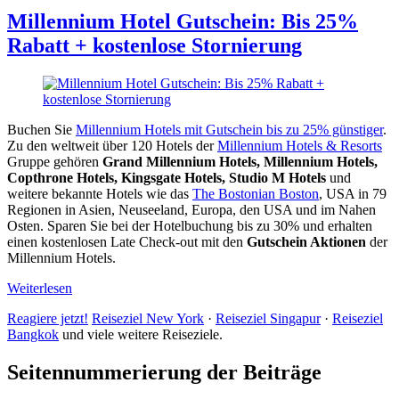
Allan
Millennium Hotel Gutschein: Bis 25%
Rabatt + kostenlose Stornierung
Buchen Sie
Millennium Hotels mit Gutschein bis zu 25% günstiger
.
Zu den weltweit über 120 Hotels der
Millennium Hotels & Resorts
Gruppe gehören
Grand Millennium Hotels, Millennium Hotels,
Copthrone Hotels, Kingsgate Hotels, Studio M Hotels
und
weitere bekannte Hotels wie das
The Bostonian Boston
, USA in 79
Regionen in Asien, Neuseeland, Europa, den USA und im Nahen
Osten. Sparen Sie bei der Hotelbuchung bis zu 30% und erhalten
einen kostenlosen Late Check-out mit den
Gutschein Aktionen
der
Millennium Hotels.
Weiterlesen
Reagiere jetzt!
Reiseziel New York
·
Reiseziel Singapur
·
Reiseziel
Bangkok
und viele weitere Reiseziele.
Seitennummerierung der Beiträge