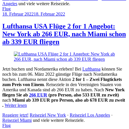
Angeles
und viele weitere Reiseziele.
Flug
18. Februar 2022
18. Februar 2022
by
Sebastian
Allan
Lufthansa USA Flüge 2 for 1 Angebot:
New York ab 266 EUR, nach Miami schon
ab 339 EUR fliegen
Jetzt buchen und Nordamerika erleben! Bei
Lufthansa
können Sie
noch bis zum 06. März 2022 günstige Flüge nach Nordamerika
buchen. Lufthansa nennt diese Aktion
2 for 1 – Zwei Flugtickets
zum Preis von Einem
. Reiseziele in den Vereinigten Staaten von
Amerika und Kanada sind ab 266 EUR zu haben. Nach
New York
fliegen Sie ab
266 EUR
(pro Person, also 533 EUR zu zweit)
nach
Miami ab 339 EUR pro Person, also ab 678 EUR zu zweit
.
Weiter lesen
Reagiere jetzt!
Reiseziel New York
·
Reiseziel Los Angeles
·
Reiseziel Miami
und viele weitere Reiseziele.
Flug