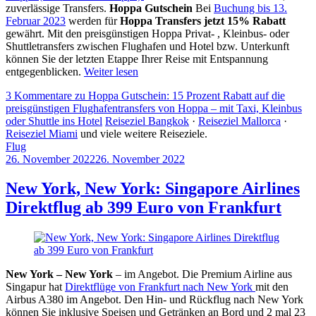
zuverlässige Transfers.
Hoppa Gutschein
Bei
Buchung bis 13.
Februar 2023
werden für
Hoppa Transfers jetzt 15% Rabatt
gewährt. Mit den preisgünstigen Hoppa Privat- , Kleinbus- oder
Shuttletransfers zwischen Flughafen und Hotel bzw. Unterkunft
können Sie der letzten Etappe Ihrer Reise mit Entspannung
entgegenblicken.
Weiter lesen
3 Kommentare
zu Hoppa Gutschein: 15 Prozent Rabatt auf die
preisgünstigen Flughafentransfers von Hoppa – mit Taxi, Kleinbus
oder Shuttle ins Hotel
Reiseziel Bangkok
·
Reiseziel Mallorca
·
Reiseziel Miami
und viele weitere Reiseziele.
Flug
26. November 2022
26. November 2022
by
Sebastian
Allan
New York, New York: Singapore Airlines
Direktflug ab 399 Euro von Frankfurt
New York – New York
– im Angebot. Die Premium Airline aus
Singapur hat
Direktflüge von Frankfurt nach New York
mit den
Airbus A380 im Angebot. Den Hin- und Rückflug nach New York
können Sie inklusive Speisen und Getränken an Bord und 2 mal 23