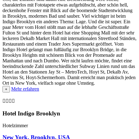
charakterlos mit Fototapete etwas aufgehübscht, aber schön hell,
deckenhohe Fenster mit Blick auf die boomende Stadtentwicklung
in Brooklyn, modernes Bad und sauber. Viel wichtiger ist beim
Indigo Brooklyn ein anderes Thema: Lage. Und die ist super. Ein
paar Meter vom Hotel stößt man auf die lebhafte Geschäftsstraße
Fulton St und hinter dem Hotel hat eine Shopping Mall mit der sehr
leckeren Dekalb Market Hall mit internationalen Streetfood Ständen,
Restaurants und einem Trader Joes Supermarkt geöffnet. Vom
Indigo Hotel gelangt man fußläufig zur Brooklyn Bridge, in die
Brooklyn Heights mit schönem Blick von der Promenade auf
Manhattan und nach Dumbo. Wer nicht laufen möchte, findet eine
beeindruckende Zahl unterschiedlicher Subway Linien rund um das
Hotel an den Stationen Jay St – MetroTech, Hoyt St, Dekalb Av,
Nervins St, Hoyt-Schermerhorn. Damit erreicht man praktisch jeden
Ort in New York, vielfach sogar ohne Umstieg.
Mehr erfahren
+

Hotel Indigo Brooklyn
Hotelzimmer
New York, Brooklyn, USA