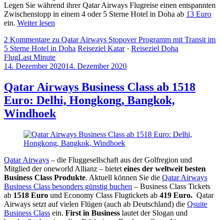
Legen Sie während ihrer Qatar Airways Flugreise einen entspannten
Zwischenstopp in einem 4 oder 5 Sterne Hotel in Doha ab
13 Euro
ein.
Weiter lesen
2 Kommentare
zu Qatar Airways Stopover Programm mit Transit im
5 Sterne Hotel in Doha
Reiseziel Katar
·
Reiseziel Doha
Flug
Last Minute
14. Dezember 2020
14. Dezember 2020
by
Sebastian
Allan
Qatar Airways Business Class ab 1518
Euro: Delhi, Hongkong, Bangkok,
Windhoek
Qatar Airways
– die Fluggesellschaft aus der Golfregion und
Mitglied der oneworld Allianz – bietet
eines der weltweit besten
Business Class Produkte
. Aktuell können Sie die
Qatar Airways
Business Class besonders günstig buchen
– Business Class Tickets
ab
1518 Euro
und Economy Class Flugtickets ab
419 Euro
.
Qatar
Airways setzt auf vielen Flügen (auch ab Deutschland) die
Qsuite
Business Class
ein.
First in Business
lautet der Slogan und