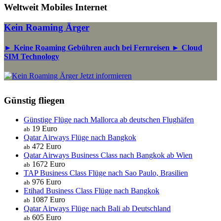
Weltweit Mobiles Internet
Kein Roaming Ärger
► Keine Roaming Gebühren auch bei Fernreisen ► Cloud
SIM Technology
Jetzt informieren
Günstig fliegen
Günstige Flüge nach Mallorca ab deutschen Flughäfen
19 Euro
ab
Qatar Airways Flüge nach Bangkok
472 Euro
ab
Qatar Airways Business Class nach Bangkok ab Wien
1672 Euro
ab
TAP Business Class Flüge nach Sao Paulo, Brasilien
976 Euro
ab
Etihad Business Class Flüge nach Bangkok
1087 Euro
ab
Qatar Airways Flüge nach Bali ab Deutschland
605 Euro
ab