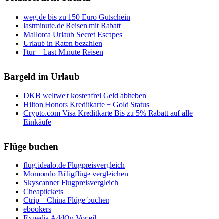
weg.de bis zu 150 Euro Gutschein
lastminute.de Reisen mit Rabatt
Mallorca Urlaub Secret Escapes
Urlaub in Raten bezahlen
l'tur – Last Minute Reisen
Bargeld im Urlaub
DKB weltweit kostenfrei Geld abheben
Hilton Honors Kreditkarte + Gold Status
Crypto.com Visa Kreditkarte Bis zu 5% Rabatt auf alle
Einkäufe
Flüge buchen
flug.idealo.de Flugpreisvergleich
Momondo Billigflüge vergleichen
Skyscanner Flugpreisvergleich
Cheaptickets
Ctrip – China Flüge buchen
ebookers
Expedia AddOn Vorteil