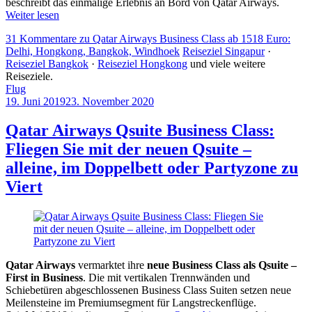
beschreibt das einmalige Erlebnis an Bord von Qatar Airways.
Weiter lesen
31 Kommentare
zu Qatar Airways Business Class ab 1518 Euro:
Delhi, Hongkong, Bangkok, Windhoek
Reiseziel Singapur
·
Reiseziel Bangkok
·
Reiseziel Hongkong
und viele weitere
Reiseziele.
Flug
19. Juni 2019
23. November 2020
by
Sebastian
Allan
Qatar Airways Qsuite Business Class:
Fliegen Sie mit der neuen Qsuite –
alleine, im Doppelbett oder Partyzone zu
Viert
Qatar Airways
vermarktet ihre
neue Business Class als Qsuite –
First in Business
. Die mit vertikalen Trennwänden und
Schiebetüren abgeschlossenen Business Class Suiten setzen neue
Meilensteine im Premiumsegment für Langstreckenflüge.