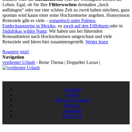
Leben. Egal, ob Sie Ihre
Flitterwochen
dermaßen „hoch
aufhängen“ oder nur eine schöne Zeit zu zweit haben möchten, ganz
spontan wird kaum einer seine Hochzeitsreise angehen. Honeymoon
Reiseziele gibt es viele –
romantisch unter Palmen
,
Entdeckungsreise in Mexiko
, zu
zweit auf den Eiffelturm
oder in
Südafrikas wilder Natur
. Wir haben uns bei führenden
Reiseanbietern nach Hochzeitsreisen umgeschaut und viele
Reiseziele und Ideen hier zusammengestellt.
Weiter lesen
Reagiere jetzt!
Navigation
verdienter Urlaub
›
Reise Thema | Doppelter Luxus |
Facebook
Twitter
Telegram Channel
Pinterest
Instagram
RSS Feed