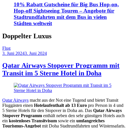
10% Rabatt Gutscheine für Big Bus Hop-on,
Hop-off Sightseeing Touren – Angebote für
Stadtrundfahrten mit dem Bus in vielen
Städten weltweit
Doppelter Luxus
Flug
3. Juni 2024
3. Juni 2024
by
Sebastian
Allan
Qatar Airways Stopover Programm mit
Transit im 5 Sterne Hotel in Doha
Qatar Airways
macht aus der Not eine Tugend und bietet Transit
Fluggästen einen
Hotelaufenthalt ab 13 Euro
pro Person in 4 und
5 Sterne Hotels für den Stopover in Doha an. Das
Qatar Airways
Stopover Programm
enthält neben den sehr günstigen Hotels auch
ein
kostenloses Transitvisum
sowie ein
umfangreiches
Tourismus-Angebot
mit Doha Stadtrundfahrten und Wüstensafaris.