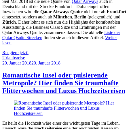
Seit Mai 2018 ist die neue Qsuite von
Qatar Airways
auch in
Deutschland mit der Strecke Frankfurt – Doha eingetroffen.
Inzwischen wird die
Qatar Airways Qsuite
nicht nur ab
Frankfurt
eingesetzt, sondern auch ab
München
,
Berlin
(gelegentlich) und
Zürich
. Daher lohnt es sich nun die Highlights der komfortablen
Ausstattung, die Business Class Sitze und Erfahrungen mit der
Qatar Airways Qsuite, zusammenzufassen. Die aktuelle
Liste der
Qatar Qsuite Strecken
finden sie auch in diesem Artikel.
Weiter
lesen
Reagiere jetzt!
Urlaubsreise
20. Januar 2018
20. Januar 2018
by
Sebastian
Allan
Romantische Insel oder pulsierende
Metropole? Hier finden Sie traumhafte
Flitterwochen und Luxus Hochzeitsreisen
Es heißt die Hochzeit wäre einer der wichtigsten Tage im Leben.
Danach wäre die
Hochzeitsreise
eine der wichtigsten Reisen im