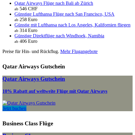
Qatar Airways Flüge nach Bali ab Zürich
546 CHF
ab
Günstige Lufthansa Flüge nach San Francisco, USA
258 Euro
ab
Günstig mit Lufthansa nach Los Angeles, Kalifornien fliegen
314 Euro
ab
Günstige Direktflüge nach Windhoek, Namibia
406 Euro
ab
Preise für Hin- und Rückflug.
Mehr Flugangebote
Qatar Airways Gutschein
Qatar Airways Gutschein
10% Rabatt auf weltweite Flüge mit Qatar Airways
Jetzt buchen
Business Class Flüge