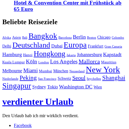
Hotel & Convention Center mit Frühstück ab
65 Euro
Beliebte Reiseziele
Bangkok
Berlin
Chicago
Asien
Afrika
Bali
Barcelona
Boston
Colombo
Europa
Deutschland
Dubai
Delhi
Frankfurt
Gran Canaria
Hongkong
Hamburg
Kapstadt
Johannesburg
Hanoi
Jakarta
Mallorca
Köln
Los Angeles
Kuala Lumpur
Mauritius
London
New York
Miami
Melbourne
München
Mumbai
Neuseeland
Peking
Shanghai
Seoul
Schweiz
Niederlande
San Francisco
Seychellen
Singapur
Washington DC
Sydney
Tokio
Wien
verdienter Urlaub
Den Urlaub hab ich mir wirklich verdient.
Facebook