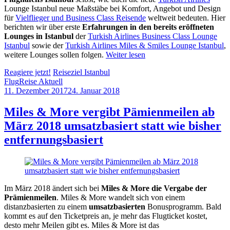
Lounge Istanbul neue Maßstäbe bei Komfort, Angebot und Design
für
Vielflieger und Business Class Reisende
weltweit bedeuten. Hier
berichten wir über erste
Erfahrungen in den bereits eröffneten
Lounges in Istanbul
der
Turkish Airlines Business Class Lounge
Istanbul
sowie der
Turkish Airlines Miles & Smiles Lounge Istanbul
,
weitere Lounges sollen folgen.
Weiter lesen
Reagiere jetzt!
Reiseziel Istanbul
Flug
Reise Aktuell
11. Dezember 2017
24. Januar 2018
by
Sebastian
Allan
Miles & More vergibt Pämienmeilen ab
März 2018 umsatzbasiert statt wie bisher
entfernungsbasiert
Im März 2018 ändert sich bei
Miles & More die Vergabe der
Prämienmeilen
. Miles & More wandelt sich von einem
distanzbasierten zu einem
umsatzbasierten
Bonusprogramm. Bald
kommt es auf den Ticketpreis an, je mehr das Flugticket kostet,
desto mehr Meilen gibt es. Miles & More ist das