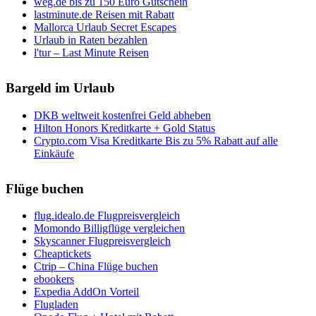
weg.de bis zu 150 Euro Gutschein
lastminute.de Reisen mit Rabatt
Mallorca Urlaub Secret Escapes
Urlaub in Raten bezahlen
l'tur – Last Minute Reisen
Bargeld im Urlaub
DKB weltweit kostenfrei Geld abheben
Hilton Honors Kreditkarte + Gold Status
Crypto.com Visa Kreditkarte Bis zu 5% Rabatt auf alle
Einkäufe
Flüge buchen
flug.idealo.de Flugpreisvergleich
Momondo Billigflüge vergleichen
Skyscanner Flugpreisvergleich
Cheaptickets
Ctrip – China Flüge buchen
ebookers
Expedia AddOn Vorteil
Flugladen