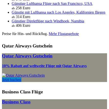
Günstige Lufthansa Flüge nach San Francisco, USA
258 Euro
ab
Günstig mit Lufthansa nach Los Angeles, Kalifornien fliegen
314 Euro
ab
Günstige Direktflüge nach Windhoek, Namibia
406 Euro
ab
Preise für Hin- und Rückflug.
Mehr Flugangebote
Qatar Airways Gutschein
Qatar Airways Gutschein
10% Rabatt auf weltweite Flüge mit Qatar Airways
Jetzt buchen
Business Class Flüge
Business Class