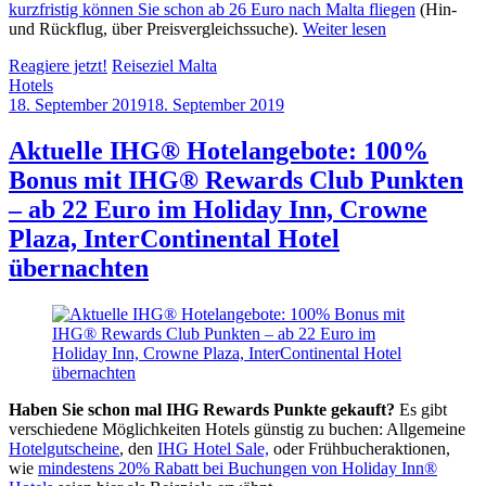
kurzfristig können Sie schon ab 26 Euro nach Malta fliegen
(Hin-
und Rückflug, über Preisvergleichssuche).
Weiter lesen
Reagiere jetzt!
Reiseziel Malta
Hotels
18. September 2019
18. September 2019
by
Sebastian
Allan
Aktuelle IHG® Hotelangebote: 100%
Bonus mit IHG® Rewards Club Punkten
– ab 22 Euro im Holiday Inn, Crowne
Plaza, InterContinental Hotel
übernachten
Haben Sie schon mal IHG Rewards Punkte gekauft?
Es gibt
verschiedene Möglichkeiten Hotels günstig zu buchen: Allgemeine
Hotelgutscheine
, den
IHG Hotel Sale,
oder Frühbucheraktionen,
wie
mindestens 20% Rabatt bei Buchungen von Holiday Inn®