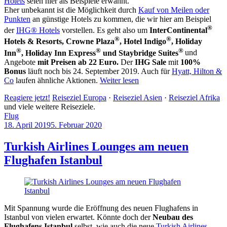
Hotels
seien hier als Beispiele erwähnt.
Eher unbekannt ist die Möglichkeit durch
Kauf von Meilen oder
Punkten
an günstige Hotels zu kommen, die wir hier am Beispiel
®
der
IHG® Hotels
vorstellen. Es geht also um
InterContinental
®
®
Hotels & Resorts, Crowne Plaza
, Hotel Indigo
, Holiday
®
®
®
Inn
, Holiday Inn Express
und Staybridge Suites
und
Angebote
mit Preisen ab 22 Euro.
Der
IHG Sale
mit
100%
Bonus
läuft noch bis 24. September 2019. Auch für
Hyatt, Hilton &
Co
laufen ähnliche Aktionen.
Weiter lesen
Reagiere jetzt!
Reiseziel Europa
·
Reiseziel Asien
·
Reiseziel Afrika
und viele weitere Reiseziele.
Flug
18. April 2019
5. Februar 2020
by
Sebastian
Allan
Turkish Airlines Lounges am neuen
Flughafen Istanbul
Mit Spannung wurde die Eröffnung des neuen Flughafens in
Istanbul von vielen erwartet. Könnte doch der
Neubau des
Flughafens Istanbul
selbst, wie auch die neue
Turkish Airlines