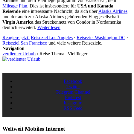
Airlines
und dem Vielfliegerprogramm von Alaska Air, dem
Mileage Plan
. Dies ist insbesondere für
USA und Kanada
Reisende
eine interessante Nachricht, da sich über
Alaska Airlines
und der auch zur Alaska Airlines gehörenden Fluggesellschaft
Virgin America
das Streckennetz von Condor in Nordamerika
deutlich erweitert.
Weiter lesen
Reagiere jetzt!
Reiseziel Los Angeles
·
Reiseziel Washington DC
·
Reiseziel San Francisco
und viele weitere Reiseziele.
Navigation
verdienter Urlaub
›
Reise Thema | Vielflieger |
Facebook
Twitter
Telegram Channel
Pinterest
Instagram
RSS Feed
Weltweit Mobiles Internet