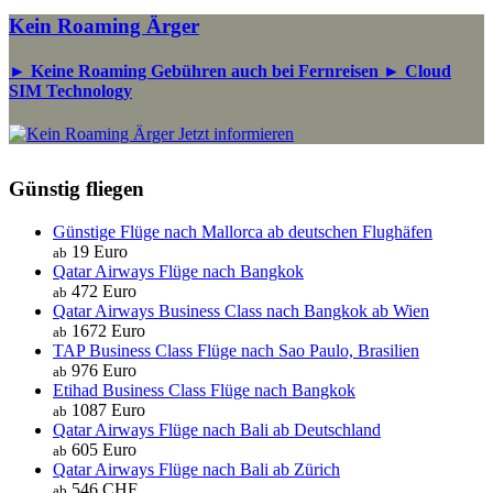
Kein Roaming Ärger
► Keine Roaming Gebühren auch bei Fernreisen ► Cloud
SIM Technology
Jetzt informieren
Günstig fliegen
Günstige Flüge nach Mallorca ab deutschen Flughäfen
19 Euro
ab
Qatar Airways Flüge nach Bangkok
472 Euro
ab
Qatar Airways Business Class nach Bangkok ab Wien
1672 Euro
ab
TAP Business Class Flüge nach Sao Paulo, Brasilien
976 Euro
ab
Etihad Business Class Flüge nach Bangkok
1087 Euro
ab
Qatar Airways Flüge nach Bali ab Deutschland
605 Euro
ab
Qatar Airways Flüge nach Bali ab Zürich
546 CHF
ab