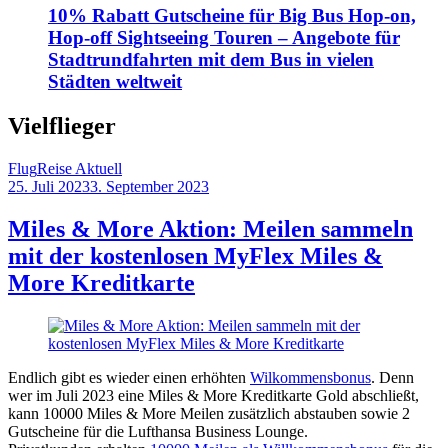
10% Rabatt Gutscheine für Big Bus Hop-on,
Hop-off Sightseeing Touren – Angebote für
Stadtrundfahrten mit dem Bus in vielen
Städten weltweit
Vielflieger
Flug
Reise Aktuell
25. Juli 2023
3. September 2023
by
Sebastian
Allan
Miles & More Aktion: Meilen sammeln
mit der kostenlosen MyFlex Miles &
More Kreditkarte
Endlich gibt es wieder einen erhöhten
Wilkommensbonus
. Denn
wer im Juli 2023 eine Miles & More Kreditkarte Gold abschließt,
kann 10000 Miles & More Meilen zusätzlich abstauben sowie 2
Gutscheine für die Lufthansa Business Lounge.