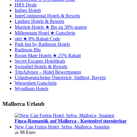
HRS Deals
Indigo Hotels
InterContinental Hotels & Resorts
Lindner Hotels & Resorts
Marriott Hotels ★ Bis zu 30% sparen
Millennium Hotel ★ Gutschein
otel ★ 8% Rabatt Code
Park Inn by Radisson Hotels
Radisson Blu
Room Mate Hotels ★ 25% Rabatt
Secret Escapes Hoteldeals
Swissôtel Hotels & Resorts
TripAdvisor – Hotel Bewertungen
Urlaubsgutscheine Österreich, Südtirol, Bayern
Wiesenbett Gutschein
Wyndham Hotels
Mallorca Urlaub
Finca-Romantik auf Mallorca - Kostenfrei stornierbar
New Can Furios Hotel, Selva, Mallorca, Spanien
98 Euro
ab