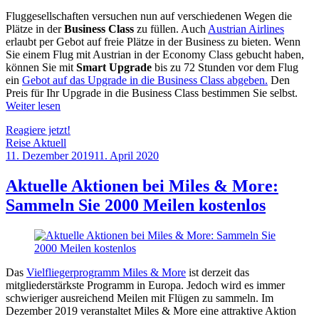
Fluggesellschaften versuchen nun auf verschiedenen Wegen die
Plätze in der
Business Class
zu füllen. Auch
Austrian Airlines
erlaubt per Gebot auf freie Plätze in der Business zu bieten. Wenn
Sie einem Flug mit Austrian in der Economy Class gebucht haben,
können Sie mit
Smart Upgrade
bis zu 72 Stunden vor dem Flug
ein
Gebot auf das Upgrade in die Business Class abgeben.
Den
Preis für Ihr Upgrade in die Business Class bestimmen Sie selbst.
Weiter lesen
Reagiere jetzt!
Reise Aktuell
11. Dezember 2019
11. April 2020
by
Sebastian
Allan
Aktuelle Aktionen bei Miles & More:
Sammeln Sie 2000 Meilen kostenlos
Das
Vielfliegerprogramm Miles & More
ist derzeit das
mitgliederstärkste Programm in Europa. Jedoch wird es immer
schwieriger ausreichend Meilen mit Flügen zu sammeln. Im
Dezember 2019 veranstaltet Miles & More eine attraktive Aktion