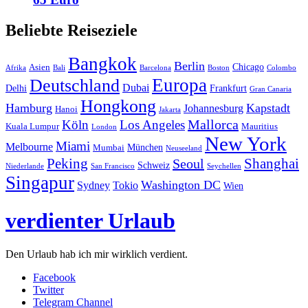
Beliebte Reiseziele
Bangkok
Berlin
Chicago
Asien
Afrika
Bali
Barcelona
Boston
Colombo
Europa
Deutschland
Dubai
Delhi
Frankfurt
Gran Canaria
Hongkong
Hamburg
Kapstadt
Johannesburg
Hanoi
Jakarta
Mallorca
Köln
Los Angeles
Kuala Lumpur
Mauritius
London
New York
Miami
Melbourne
München
Mumbai
Neuseeland
Peking
Shanghai
Seoul
Schweiz
Niederlande
San Francisco
Seychellen
Singapur
Washington DC
Sydney
Tokio
Wien
verdienter Urlaub
Den Urlaub hab ich mir wirklich verdient.
Facebook
Twitter
Telegram Channel