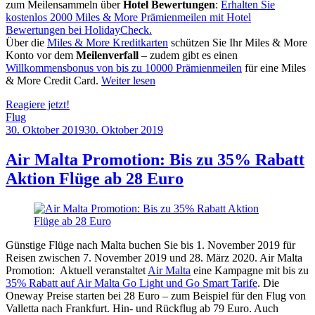
zum Meilensammeln über
Hotel Bewertungen
:
Erhalten Sie
kostenlos 2000 Miles & More Prämienmeilen mit Hotel
Bewertungen bei HolidayCheck.
Über die
Miles & More Kreditkarten
schützen Sie Ihr Miles & More
Konto vor dem
Meilenverfall
– zudem gibt es einen
Willkommensbonus von bis zu 10000 Prämienmeilen
für eine Miles
& More Credit Card.
Weiter lesen
Reagiere jetzt!
Flug
30. Oktober 2019
30. Oktober 2019
by
Sebastian
Allan
Air Malta Promotion: Bis zu 35% Rabatt
Aktion Flüge ab 28 Euro
Günstige Flüge nach Malta buchen Sie bis 1. November 2019 für
Reisen zwischen 7. November 2019 und 28. März 2020. Air Malta
Promotion: Aktuell veranstaltet
Air Malta
eine Kampagne mit bis zu
35% Rabatt auf Air Malta Go Light und Go Smart Tarife
. Die
Oneway Preise starten bei 28 Euro – zum Beispiel für den Flug von
Valletta nach Frankfurt. Hin- und Rückflug ab 79 Euro. Auch