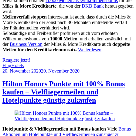
Privatkunden erhalten
10000 Meilen als Willkommensbonus
für die
Miles & More Kreditkarte
, die von der
DKB Bank
herausgegeben
wird.
Meilenverfall stoppen
Interessant ist auch, dass durch die Miles &
More Kreditkarten der sonst nach 36 Monaten eintretende Verfall
der Prämienmeilen verhindert wird.
Selbständige und Freiberufler profitieren auch vom erhöhten
Willkommensbonus von
10000 Meilen
, und erhalten zusätzlich mit
der
Business Version
der Miles & More Kreditkarte auch
doppelte
Meilen für den Kreditkartenumsatz.
Weiter lesen
Reagiere jetzt!
Flug
Hotels
20. November 2020
20. November 2020
by
Sebastian
Allan
Hilton Honors Punkte mit 100% Bonus
kaufen – Vielfliegermeilen und
Hotelpunkte günstig zukaufen
Hotelpunkte & Vielfliegermeilen mit Bonus kaufen
Viele
Bonus
Aktionen um Hotelpunkte und Vielfliegermeilen günstiger zu