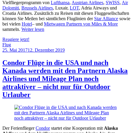
Vielfliegerprogramm von
Lufthansa
,
Austrian Airlines
,
SWISS
,
Air
Dolomiti
,
Brussels Airlines
, Luxair,
LOT
, Adria Airways und
Croatia Airlines. Zusätzlich zu Reisen mit diesen Fluggesellschaften
können Sie Meilen bei sämtlichen Fluglinien der
Star Alliance
sowie
bei vielen
Hotel
– und
Mietwagen Partnern von Miles & More
sammeln.
Weiter lesen
Reagiere jetzt!
Flug
25. Mai 2017
12. Dezember 2019
by
Sebastian
Allan
Condor Flüge in die USA und nach
Kanada werden mit den Partnern Alaska
Airlines und Mileage Plan noch
attraktiver – nicht nur für Outdoor
Urlauber
Der Ferienflieger
Condor
startet eine Kooperation mit
Alaska