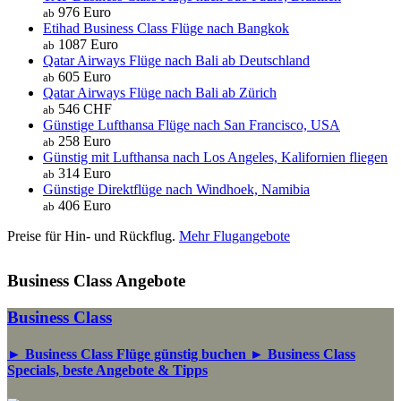
976 Euro
ab
Etihad Business Class Flüge nach Bangkok
1087 Euro
ab
Qatar Airways Flüge nach Bali ab Deutschland
605 Euro
ab
Qatar Airways Flüge nach Bali ab Zürich
546 CHF
ab
Günstige Lufthansa Flüge nach San Francisco, USA
258 Euro
ab
Günstig mit Lufthansa nach Los Angeles, Kalifornien fliegen
314 Euro
ab
Günstige Direktflüge nach Windhoek, Namibia
406 Euro
ab
Preise für Hin- und Rückflug.
Mehr Flugangebote
Business Class Angebote
Business Class
► Business Class Flüge günstig buchen ► Business Class
Specials, beste Angebote & Tipps