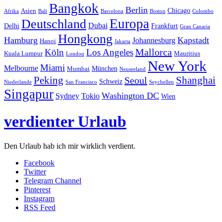
Bangkok
Berlin
Chicago
Asien
Afrika
Bali
Barcelona
Boston
Colombo
Europa
Deutschland
Dubai
Delhi
Frankfurt
Gran Canaria
Hongkong
Hamburg
Kapstadt
Johannesburg
Hanoi
Jakarta
Mallorca
Köln
Los Angeles
Kuala Lumpur
Mauritius
London
New York
Miami
Melbourne
München
Mumbai
Neuseeland
Peking
Shanghai
Seoul
Schweiz
Niederlande
San Francisco
Seychellen
Singapur
Washington DC
Sydney
Tokio
Wien
verdienter Urlaub
Den Urlaub hab ich mir wirklich verdient.
Facebook
Twitter
Telegram Channel
Pinterest
Instagram
RSS Feed