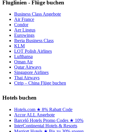
Fluglinien - Flüge buchen
Business Class Angebote
Air France
Condor
Aer Lingus
Eurowings
Iberia Business Class
KLM
LOT Polish Airlines
Lufthansa
Oman Air
Qatar Airways
Singapore Airlines
Thai Airways
Ctrip – China Flüge buchen
Hotels buchen
Hotels.com ★ 8% Rabatt Code
Accor ALL Angebote
Barceló Hotels Promo Codes ★ 10%
InterContinental Hotels & Resorts
Marriott Hotels ★ Bis zu 30% sparen