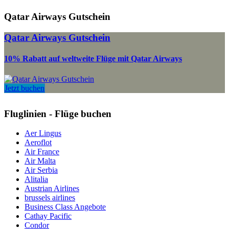
Qatar Airways Gutschein
Qatar Airways Gutschein
10% Rabatt auf weltweite Flüge mit Qatar Airways
Jetzt buchen
Fluglinien - Flüge buchen
Aer Lingus
Aeroflot
Air France
Air Malta
Air Serbia
Alitalia
Austrian Airlines
brussels airlines
Business Class Angebote
Cathay Pacific
Condor