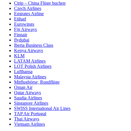
Ctrip – China Flüge buchen
Czech Airlines
Emirates Airline
Etihad
Eurowings
Fiji Airways
Finnair
flydubai
Iberia Business Class
Kenya Airways
KLM
LATAM Airlines
LOT Polish Airlines
Lufthansa
Malaysia Airlines
Mitflugbörse, Rundflüge
Oman Air
Qatar Airways
Saudia Airlines
Singapore Airlines
SWISS International Air Lines
TAP Air Portugal
Thai Airways
Vietnam Airlines