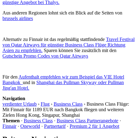
günstige Angebot bei Thalys.
Aus anderen Regionen lohnt sich ein Blick auf die Seiten von
brussels airlines
Alternativ zu Finnair ist das regelmäßig stattfindende
Travel Festival
von Qatar Airways für günstige Business Class Flüge Richtung
Asien zu empfehlen.
Sparen können Sie zusätzlich mit den
Gutschein Promo Codes von Qatar Airways
Für den
Aufenthalt empfehlen wir zum Beispiel das VIE Hotel
Bangkok
und in
Shanghai das Pullman Skyway oder Pullman
Jing'an Hotel.
Navigation
verdienter Urlaub
›
Flug
›
Business Class
›
Business Class Flüge:
Mit Finnair für 1189 EUR nach Bangkok fliegen und weiteren
Zielen Hong Kong, Singapur, Shanghai
Themen
·
Business Class
·
Business Class Partnerangebote
·
Finnair
·
Oneworld
·
Partnertarif
·
Premium 2 für 1 Angebot