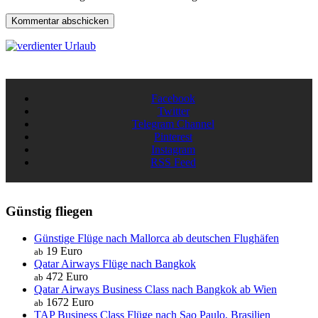
Facebook
Twitter
Telegram Channel
Pinterest
Instagram
RSS Feed
Günstig fliegen
Günstige Flüge nach Mallorca ab deutschen Flughäfen
19 Euro
ab
Qatar Airways Flüge nach Bangkok
472 Euro
ab
Qatar Airways Business Class nach Bangkok ab Wien
1672 Euro
ab
TAP Business Class Flüge nach Sao Paulo, Brasilien